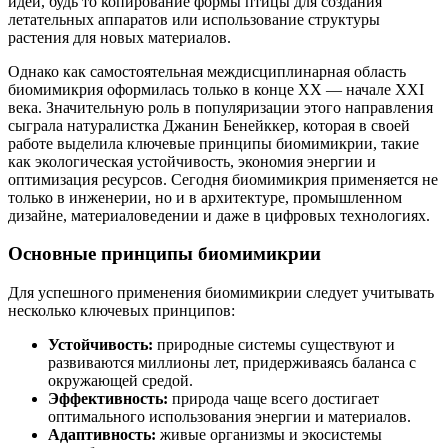
идей, будь то копирование формы птицы для создания
летательных аппаратов или использование структуры
растения для новых материалов.
Однако как самостоятельная междисциплинарная область
биомимикрия оформилась только в конце XX — начале XXI
века. Значительную роль в популяризации этого направления
сыграла натуралистка Джанин Бенейккер, которая в своей
работе выделила ключевые принципы биомимикрии, такие
как экологическая устойчивость, экономия энергии и
оптимизация ресурсов. Сегодня биомимикрия применяется не
только в инженерии, но и в архитектуре, промышленном
дизайне, материаловедении и даже в цифровых технологиях.
Основные принципы биомимикрии
Для успешного применения биомимикрии следует учитывать
несколько ключевых принципов:
Устойчивость:
природные системы существуют и
развиваются миллионы лет, придерживаясь баланса с
окружающей средой.
Эффективность:
природа чаще всего достигает
оптимального использования энергии и материалов.
Адаптивность:
живые организмы и экосистемы