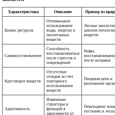
Характеристика
Описание
Пример из при
Оптимальное
использование
Лесные экосисте
Баланс ресурсов
воды, энергии и
циклом питатель
питательных
веществ
веществ
Способность
Рифы,
восстанавливаться
Самовосстановление
восстанавливаю
после стрессов и
после штормов
повреждений
Отсутствие
отходов за счет
Пищевая цепь и
Круговорот веществ
повторного
разложение орга
использования
веществ
Изменение
структуры и
Переходные зоны
Адаптивность
функций в
пустынях и лесах
зависимости от