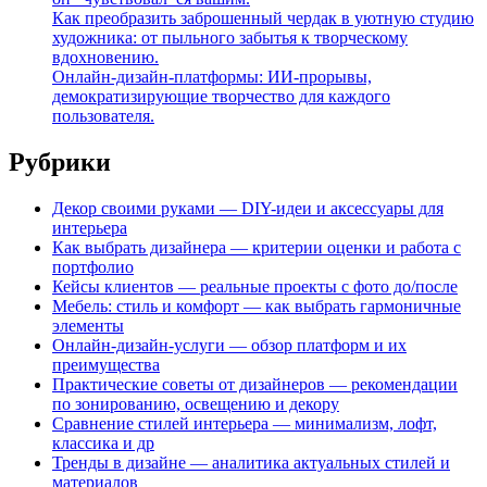
Как преобразить заброшенный чердак в уютную студию
художника: от пыльного забытья к творческому
вдохновению.
Онлайн-дизайн-платформы: ИИ-прорывы,
демократизирующие творчество для каждого
пользователя.
Рубрики
Декор своими руками — DIY-идеи и аксессуары для
интерьера
Как выбрать дизайнера — критерии оценки и работа с
портфолио
Кейсы клиентов — реальные проекты с фото до/после
Мебель: стиль и комфорт — как выбрать гармоничные
элементы
Онлайн-дизайн-услуги — обзор платформ и их
преимущества
Практические советы от дизайнеров — рекомендации
по зонированию, освещению и декору
Сравнение стилей интерьера — минимализм, лофт,
классика и др
Тренды в дизайне — аналитика актуальных стилей и
материалов