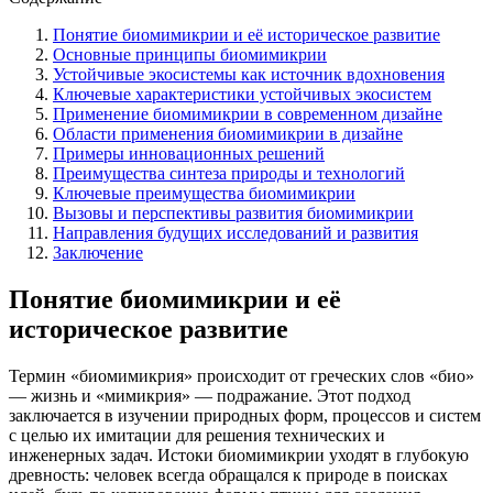
Понятие биомимикрии и её историческое развитие
Основные принципы биомимикрии
Устойчивые экосистемы как источник вдохновения
Ключевые характеристики устойчивых экосистем
Применение биомимикрии в современном дизайне
Области применения биомимикрии в дизайне
Примеры инновационных решений
Преимущества синтеза природы и технологий
Ключевые преимущества биомимикрии
Вызовы и перспективы развития биомимикрии
Направления будущих исследований и развития
Заключение
Понятие биомимикрии и её
историческое развитие
Термин «биомимикрия» происходит от греческих слов «био»
— жизнь и «мимикрия» — подражание. Этот подход
заключается в изучении природных форм, процессов и систем
с целью их имитации для решения технических и
инженерных задач. Истоки биомимикрии уходят в глубокую
древность: человек всегда обращался к природе в поисках