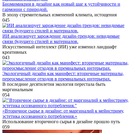
Биомимикрия в дизайне как новый шаг к устойчивости и
гармонии с природой.
В эпоху стремительных изменений климата, истощения
0
45
ИИ анализирует зарождение дизайн-трендов: невидимые
связи будущего стилей и материалов.
Искусственный интеллект (ИИ) уже изменил ландшафт
креативных
0
43
Экологичный дизайн как манифест: вторичные материалы,
переосмысление отходов в премиальных интерьерах.
В последние десятилетия экология перестала быть
маргинальным
0
54
«Вторичное сырье в дизайне: от маргиналий к мейнстриму,
эстетика осознанного потребления.»
Использование вторичного сырья в дизайне прошло путь
0
59