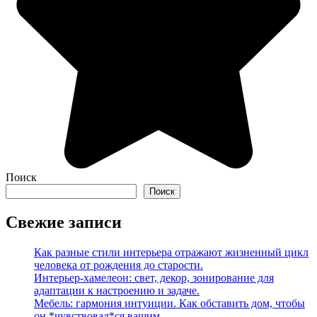
Поиск
Поиск
Свежие записи
Как разные стили интерьера отражают жизненный цикл
человека от рождения до старости.
Интерьер-хамелеон: свет, декор, зонирование для
адаптации к настроению и задаче.
Мебель: гармония интуиции. Как обставить дом, чтобы
он *чувствовал*ся вашим.