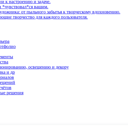
ии к настроению и задаче.
н *чувствовал*ся вашим.
удожника: от пыльного забытья к творческому вдохновению.
щие творчество для каждого пользователя.
рьера
ортфолио
ементы
ства
 зонированию, освещению и декору
ка и др
ериалов
мещений
счётов
ные решения