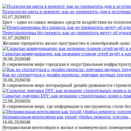
Психология цвета в ремонте: как не превратить дом в источник
02.07.2026
0
35
Цвет – один из самых мощных средств воздействия на психоло
Перепланировка без проекта: как не превратить мечту об идеа
01.07.2026
0
31
Желание превратить жилое пространство в своеобразный оазис
Скрытые коммуникации: как незнание планов сетей ведёт к кат
30.06.2026
0
48
В современном мире городская и индустриальная инфраструктур
Как не споткнуться о дизайн-проекты: ловушки модных тенде
30.06.2026
0
36
В современном мире интерьерный дизайн развивается стремите
Скрытые ловушки DIY: как незнание строительных норм и прав
22.06.2026
0
50
В современном мире, где информация и инструменты стали бол
Неправильная вентиляция как тихий убийца ремонта: плесень, 
16.06.2026
0
48
Неправильная вентиляция в жилых и коммерческих помещениях