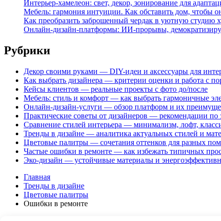
Интерьер-хамелеон: свет, декор, зонирование для адаптац
Мебель: гармония интуиции. Как обставить дом, чтобы о
Как преобразить заброшенный чердак в уютную студию х
Онлайн-дизайн-платформы: ИИ-прорывы, демократизирую
Рубрики
Декор своими руками — DIY-идеи и аксессуары для инте
Как выбрать дизайнера — критерии оценки и работа с п
Кейсы клиентов — реальные проекты с фото до/после
Мебель: стиль и комфорт — как выбрать гармоничные эл
Онлайн-дизайн-услуги — обзор платформ и их преимуще
Практические советы от дизайнеров — рекомендации по
Сравнение стилей интерьера — минимализм, лофт, класси
Тренды в дизайне — аналитика актуальных стилей и мат
Цветовые палитры — сочетания оттенков для разных по
Частые ошибки в ремонте — как избежать типичных про
Эко-дизайн — устойчивые материалы и энергоэффектив
Главная
Тренды в дизайне
Цветовые палитры
Ошибки в ремонте
© 2026 Тренды в дизайне