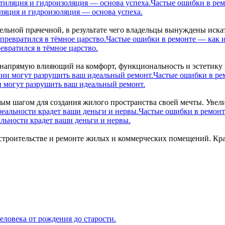
Частые ошибки в рем
ляция и гидроизоляция — основа успеха.
ельной прачечной, в результате чего владельцы вынуждены иска
Частые ошибки в ремонте — как 
евратился в тёмное царство.
напрямую влияющий на комфорт, функциональность и эстетику п
Частые ошибки в ре
 могут разрушить ваш идеальный ремонт.
м шагом для создания жилого пространства своей мечты. Увели
Частые ошибки в ремонт
льности крадет ваши деньги и нервы.
строительстве и ремонте жилых и коммерческих помещений. Кра
ловека от рождения до старости.