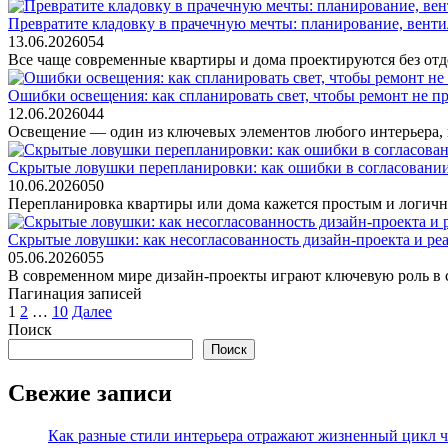
Превратите кладовку в прачечную мечты: планирование, венти
13.06.2026
0
54
Все чаще современные квартиры и дома проектируются без отд
Ошибки освещения: как спланировать свет, чтобы ремонт не пр
12.06.2026
0
44
Освещение — один из ключевых элементов любого интерьера, 
Скрытые ловушки перепланировки: как ошибки в согласовании
10.06.2026
0
50
Перепланировка квартиры или дома кажется простым и логичны
Скрытые ловушки: как несогласованность дизайн-проекта и реа
05.06.2026
0
55
В современном мире дизайн-проекты играют ключевую роль в 
Пагинация записей
1
2
…
10
Далее
Поиск
Поиск
Свежие записи
Как разные стили интерьера отражают жизненный цикл че