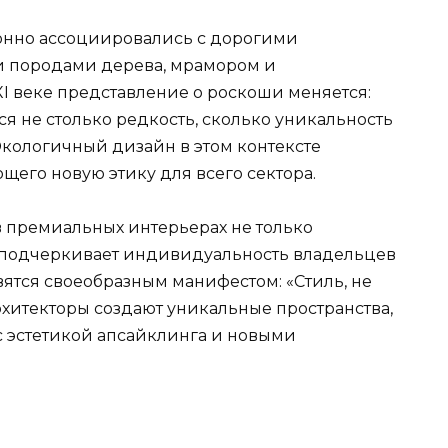
онно ассоциировались с дорогими
 породами дерева, мрамором и
I веке представление о роскоши меняется:
я не столько редкость, сколько уникальность
кологичный дизайн в этом контексте
щего новую этику для всего сектора.
 премиальных интерьерах не только
 и подчеркивает индивидуальность владельцев
вятся своеобразным манифестом: «Стиль, не
итекторы создают уникальные пространства,
эстетикой апсайклинга и новыми