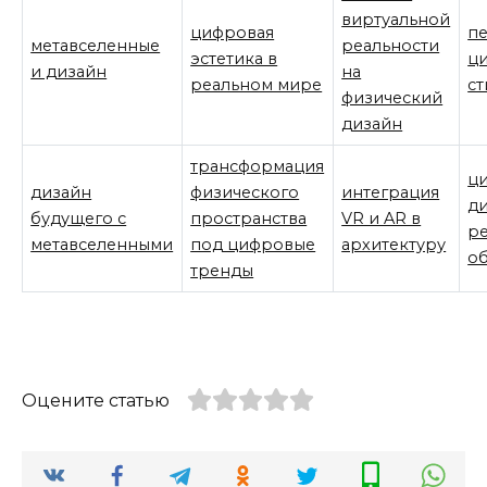
виртуальной
цифровая
п
метавселенные
реальности
эстетика в
ц
и дизайн
на
реальном мире
ст
физический
дизайн
трансформация
ц
дизайн
физического
интеграция
ди
будущего с
пространства
VR и AR в
р
метавселенными
под цифровые
архитектуру
о
тренды
Оцените статью