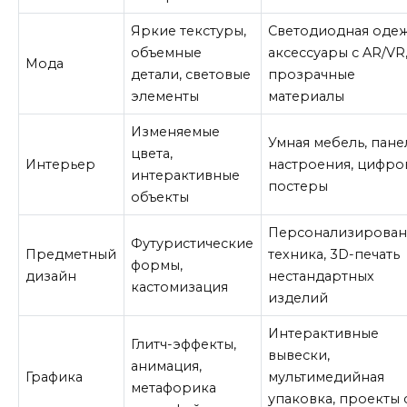
Яркие текстуры,
Светодиодная одеж
объемные
аксессуары с AR/VR
Мода
детали, световые
прозрачные
элементы
материалы
Изменяемые
Умная мебель, пане
цвета,
Интерьер
настроения, цифро
интерактивные
постеры
объекты
Персонализирован
Футуристические
Предметный
техника, 3D-печать
формы,
дизайн
нестандартных
кастомизация
изделий
Интерактивные
Глитч-эффекты,
вывески,
анимация,
Графика
мультимедийная
метафорика
упаковка, проекты 