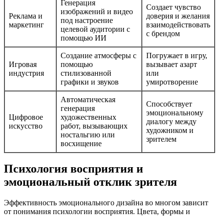
Генерация
Создает чувство
изображений и видео
Реклама и
доверия и желания
под настроение
маркетинг
взаимодействовать
целевой аудитории с
с брендом
помощью ИИ
Создание атмосферы с
Погружает в игру,
Игровая
помощью
вызывает азарт
индустрия
стилизованной
или
графики и звуков
умиротворение
Автоматическая
Способствует
генерация
эмоциональному
Цифровое
художественных
диалогу между
искусство
работ, вызывающих
художником и
ностальгию или
зрителем
восхищение
Психология восприятия и
эмоциональный отклик зрителя
Эффективность эмоционального дизайна во многом зависит
от понимания психологии восприятия. Цвета, формы и