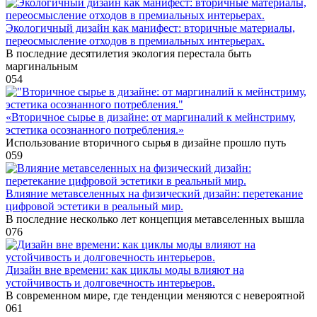
Экологичный дизайн как манифест: вторичные материалы,
переосмысление отходов в премиальных интерьерах.
В последние десятилетия экология перестала быть
маргинальным
0
54
«Вторичное сырье в дизайне: от маргиналий к мейнстриму,
эстетика осознанного потребления.»
Использование вторичного сырья в дизайне прошло путь
0
59
Влияние метавселенных на физический дизайн: перетекание
цифровой эстетики в реальный мир.
В последние несколько лет концепция метавселенных вышла
0
76
Дизайн вне времени: как циклы моды влияют на
устойчивость и долговечность интерьеров.
В современном мире, где тенденции меняются с невероятной
0
61