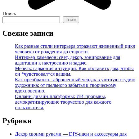
Поиск
Поиск
Свежие записи
Как разные стили интерьера отражают жизненный цикл
человека от рождения до старости.
Интерьер-хамелеон: свет, декор, зонирование для
адаптации к настроению и задаче.
Мебель: гармония интуиции. Как обставить дом, чтобы
он *чувствовал*ся вашим.
Как преобразить заброшенный чердак в уютную студию
художника: от пыльного забытья к творческому
вдохновению.
Онлайн-дизайн-платформы: ИИ-прорывы,
демократизирующие творчество для каждого
пользователя.
Рубрики
Декор своими руками — DIY-идеи и аксессуары для