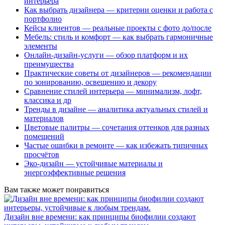
интерьера
Как выбрать дизайнера — критерии оценки и работа с
портфолио
Кейсы клиентов — реальные проекты с фото до/после
Мебель: стиль и комфорт — как выбрать гармоничные
элементы
Онлайн-дизайн-услуги — обзор платформ и их
преимущества
Практические советы от дизайнеров — рекомендации
по зонированию, освещению и декору
Сравнение стилей интерьера — минимализм, лофт,
классика и др
Тренды в дизайне — аналитика актуальных стилей и
материалов
Цветовые палитры — сочетания оттенков для разных
помещений
Частые ошибки в ремонте — как избежать типичных
просчётов
Эко-дизайн — устойчивые материалы и
энергоэффективные решения
Вам также может понравиться
Дизайн вне времени: как принципы биофилии создают