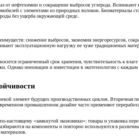
каз от нефтехимии и сокращение выбросов углерода. Возникают 
томобилей с элементами из природных волокон. Биоматериалы с
ироды без ущерба окружающей среде.
реимуществ: снижение выбросов, экономия энергоресурсов, сокр
ивают эксплуатационную нагрузку не хуже традиционных матери
тносится ограниченный срок хранения, чувствительность к влаге
ки. Однако инновации и инвестиции в экотехнологии с каждым 
тойчивости
чевой элемент будущих производственных циклов. Вторичная пере
современном промышленном дизайне часто применяют переработа
по-настоящему «замкнутой экономики»: товары и упаковка перех
азбираются на компоненты и повторно используются в различны
 материалов.