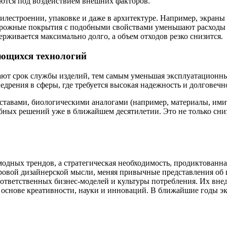
ются под воздействием внешних факторов.
илестроении, упаковке и даже в архитектуре. Например, экран
орожные покрытия с подобными свойствами уменьшают расходы 
рживается максимально долго, а объем отходов резко снизится.
ающихся технологий
ют срок службы изделий, тем самым уменьшая эксплуатационны
дрения в сферы, где требуется высокая надежность и долговечно
составами, биологическими аналогами (например, материалы, и
ых решений уже в ближайшем десятилетии. Это не только снизи
одных трендов, а стратегическая необходимость, продиктованн
овой дизайнерской мысли, меняя привычные представления об и
тветственных бизнес-моделей и культуры потребления. Их внед
а основе креативности, науки и инноваций. В ближайшие годы эк