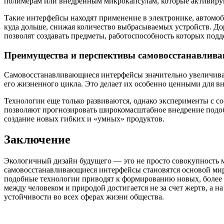
полимерам или внедренным микрокапсулам, которые активиру
Такие интерфейсы находят применение в электронике, автомоб
куда дольше, снижая количество выбрасываемых устройств. Д
позволят создавать предметы, работоспособность которых подде
Преимущества и перспективы самовосстанавлив
Самовосстанавливающиеся интерфейсы значительно увеличива
его жизненного цикла. Это делает их особенно ценными для вне
Технологии еще только развиваются, однако эксперименты с 
позволяют прогнозировать широкомасштабное внедрение подобн
создание новых гибких и «умных» продуктов.
Заключение
Экологичный дизайн будущего — это не просто совокупность м
самовосстанавливающиеся интерфейсы становятся основой мир
подобные технологии приводят к формированию новых, более о
между человеком и природой достигается не за счет жертв, а н
устойчивости во всех сферах жизни общества.