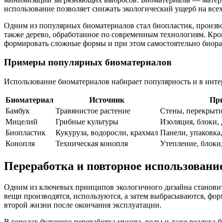
использование позволяет снижать экологический ущерб на всех
Одним из популярных биоматериалов стал биопластик, произво
также дерево, обработанное по современным технологиям. Кро
формировать сложные формы и при этом самостоятельно биора
Примеры популярных биоматериалов
Использование биоматериалов набирает популярность и в интер
Биоматериал
Источник
Пр
Бамбук
Травянистое растение
Стены, перекрыти
Мицелий
Грибные культуры
Изоляция, блоки,
Биопластик
Кукуруза, водоросли, крахмал
Панели, упаковка,
Конопля
Техническая конопля
Утепление, блоки,
Переработка и повторное использовани
Одним из ключевых принципов экологичного дизайна становит
вещи производятся, используются, а затем выбрасываются, фор
второй жизни после окончания эксплуатации.
В городах будущего переработка мусора, воды и даже воздуха