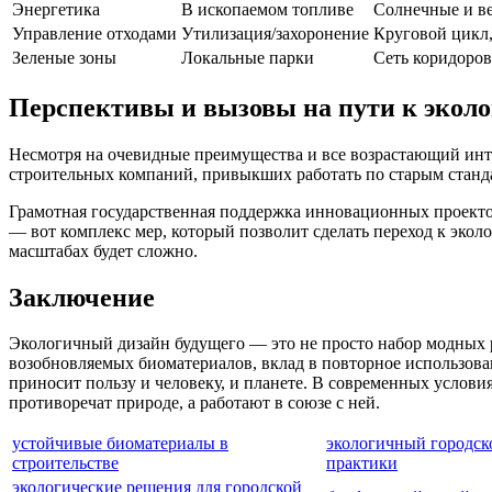
Энергетика
В ископаемом топливе
Солнечные и в
Управление отходами
Утилизация/захоронение
Круговой цикл,
Зеленые зоны
Локальные парки
Сеть коридоров
Перспективы и вызовы на пути к экол
Несмотря на очевидные преимущества и все возрастающий инте
строительных компаний, привыкших работать по старым станда
Грамотная государственная поддержка инновационных проекто
— вот комплекс мер, который позволит сделать переход к эко
масштабах будет сложно.
Заключение
Экологичный дизайн будущего — это не просто набор модных 
возобновляемых биоматериалов, вклад в повторное использован
приносит пользу и человеку, и планете. В современных условия
противоречат природе, а работают в союзе с ней.
устойчивые биоматериалы в
экологичный городск
строительстве
практики
экологические решения для городской