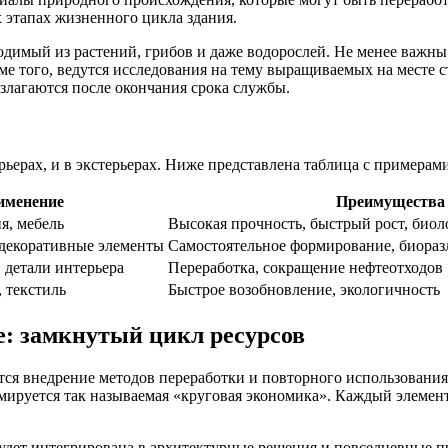
 этапах жизненного цикла здания.
димый из растений, грибов и даже водорослей. Не менее важны 
ме того, ведутся исследования на тему выращиваемых на месте 
злагаются после окончания срока службы.
ьерах, и в экстерьерах. Ниже представлена таблица с примерами
именение
Преимущества
я, мебель
Высокая прочность, быстрый рост, биол
 декоративные элементы
Самостоятельное формирование, биораз
 детали интерьера
Переработка, сокращение нефтеотходов
 текстиль
Быстрое возобновление, экологичность
е: замкнутый цикл ресурсов
ся внедрение методов переработки и повторного использования
мируется так называемая «круговая экономика». Каждый элемент
 будет интегрирована в архитектурные решения и повседневные 