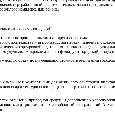
риалов: переработанный пластик, стекло, металлы превращаются
го жилого комплекса или района.
ользования ресурсов в дизайне.
ся и повторно используются в других проектах.
ового строительства или производства мебели, панелей и отдело
атической сортировкой и датчиками наполнения для рациональн
лько улучшают микроклимат, но и фильтруют городской воздух от
кружающую среду, но и уменьшают стоимость реализации городс
гичными, но и комфортными для жизни всех обитателей, включа
 и в новых архитектурных концепциях — вертикальных лесах, зе
ду техногенной и природной средой. В дополнение к классичес
ивающие миграцию животных и свободный рост растений. Архит
ды.