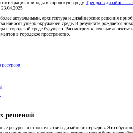
Тренды в дизайне — а
23.04.2025
е более актуальными, архитектура и дизайнерские решения приоб
ва наносят ущерб окружаюей среде. В результате рождается но
ы в городской среде будущего. Рассмотрим ключевые аспекты: 
ментов в городское пространство.
л ресурсов
ы
у
х решений
е ресурсы в строительстве и дизайне интерьеров. Это обуслов
лы природного происхождения, которые могут быть переработан