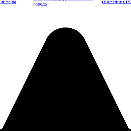
примеры
снижение отхо
города