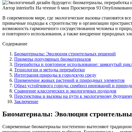
Автор
interiorfix
На чтение
6 мин
Просмотров
93
Опубликовано
В современном мире, где экологические вызовы становятся вс
привычные подходы к строительству и организации пространст
возможность гармоничного сосуществования человека и природ
и повторного использования, а также внедрение природных эле
Содержание
Биоматериалы: Эволюция строительных решений
Примеры популярных биоматериалов
Переработка и повторное использование: замкнутый цик
Технологии и методы переработки
Интеграция природы в городскую среду
Применение живых растений и природных элементов
Образ устойчивого города: симбиоз инноваций и природ
Сравнение классических и экологичных подходов
Перспективы и вызовы на пути к экологичному будущем
Заключение
Биоматериалы: Эволюция строительны
Современные биоматериалы постепенно вытесняют традиционны
минимизации загрязняющих выбросов. Биоматериалы — материа