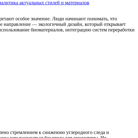
налитика актуальных стилей и материалов
ретают особое значение. Люди начинают понимать, что
вое направление — экологичный дизайн, который открывает
использование биоматериалов, интеграцию систем переработки
лено стремлением к снижению углеродного следа и
ы или разлагаться без вреда для экосистемы. Их