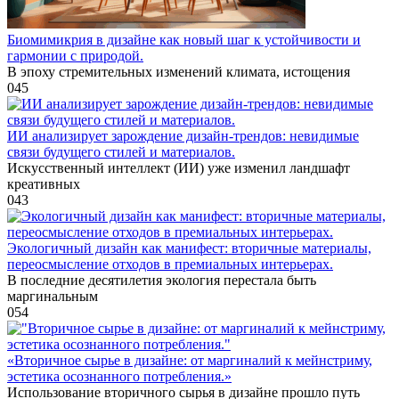
Биомимикрия в дизайне как новый шаг к устойчивости и
гармонии с природой.
В эпоху стремительных изменений климата, истощения
0
45
ИИ анализирует зарождение дизайн-трендов: невидимые
связи будущего стилей и материалов.
Искусственный интеллект (ИИ) уже изменил ландшафт
креативных
0
43
Экологичный дизайн как манифест: вторичные материалы,
переосмысление отходов в премиальных интерьерах.
В последние десятилетия экология перестала быть
маргинальным
0
54
«Вторичное сырье в дизайне: от маргиналий к мейнстриму,
эстетика осознанного потребления.»
Использование вторичного сырья в дизайне прошло путь