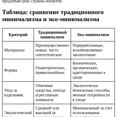
продлевая срок службы объектов.
Таблица: сравнение традиционного
минимализма и эко-минимализма
Традиционный
Критерий
Эко-минимализм
минимализм
Преимущественно
Переработанные,
Материалы
новые, часто
возобновляемые,
синтетические
экологичные
Бионические,
Геометрические,
органические,
Формы
прямолинейные
адаптированные к
среде
Обычные
Экологически
Уход за
средства, иногда
безопасные способы,
изделиями
агрессивные
меньше потребности
химикаты
в уходе
Средний или
Минимальный за счет
Экологический
высокий (в
использования