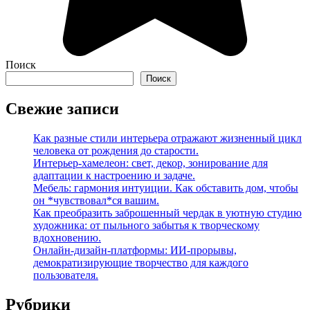
Поиск
Поиск
Свежие записи
Как разные стили интерьера отражают жизненный цикл
человека от рождения до старости.
Интерьер-хамелеон: свет, декор, зонирование для
адаптации к настроению и задаче.
Мебель: гармония интуиции. Как обставить дом, чтобы
он *чувствовал*ся вашим.
Как преобразить заброшенный чердак в уютную студию
художника: от пыльного забытья к творческому
вдохновению.
Онлайн-дизайн-платформы: ИИ-прорывы,
демократизирующие творчество для каждого
пользователя.
Рубрики