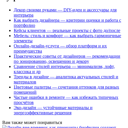
Декор своими руками — DIY-идеи и аксессуары для
интерьера
Как выбрать дизайнера — критерии оценки и работа с
портфолио
Кейсы клиентов — реальные проекты с фото до/после
Мебель: стиль и комфорт — как выбрать гармоничные
элементы
Онлайн-дизайн-услуги — обзор платформ и их
преимущества
Практические советы от дизайнеров — рекомендации
по зонированию, освещению и декору
Сравнение стилей интерьера — минимализм, лофт,
классика и др
Тренды в дизайне — аналитика актуальных стилей и
материалов
Цветовые палитры — сочетания оттенков для разных
помещений
Частые ошибки в ремонте — как избежать типичных
просчётов
Эко-дизайн — устойчивые материалы и
энергоэффективные решения
Вам также может понравиться