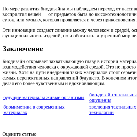
По мере развития биодизайна мы наблюдаем переход от пасси
восприятия вещей — от предметов быта до высокотехнологичны
суток, или музыку, которая проявляется и через прикосновени
Эти инновации создают слияние между человеком и средой, ос
функциональность изделий, но и обогатить внутренний мир че
Заключение
Биодизайн открывает захватывающую главу в истории материа
взаимодействия человека с окружающей средой. Это не прост
жизни. Хотя на пути внедрения таких материалов стоят серьё
самых перспективных направлений будущего. В конечном итоге
делая его более чувственным и вдохновляющим.
био-дизайн тактильны
будущие материалы живые организмы
ощущения
биомиметика в современных
эволюция тактильных
материалах
технологий
Оцените статью