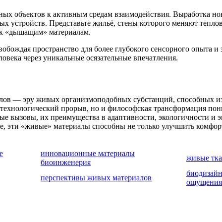
вных объектов к активным средам взаимодействия. Выработка н
х устройств. Представьте жильё, стены которого меняют тепло
я к «дышащим» материалам.
вобождая пространство для более глубокого сенсорного опыта и
ловека через уникальные осязательные впечатления.
лов — эру живых организмоподобных субстанций, способных из
о технологический прорыв, но и философская трансформация по
зные вызовы, их преимущества в адаптивности, экологичности 
, эти «живые» материалы способны не только улучшить комфорт
е
инновационные материалы
живые тка
биоинженерия
биодизайн
перспективы живых материалов
ощущения