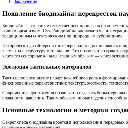
Заключение
Появление биодизайна: перекресток на
Биодизайн — это синтез естественных процессов и современн
живым организмам. Суть биодизайна заключается в интеграции
традиционным синтетическим или природным субстанциям.
Исторически дизайнеры и инженеры часто вдохновлялись приро
элементы в структуру материалов. Это позволяет создавать изд
через его сенсорные каналы, главным образом — через осязание
Эволюция тактильных материалов
Тактильное восприятие играет важнейшую роль в формирован
фиксированные характеристики: текстуру, жёсткость, темпера
Современные достижения позволяют создавать биоматериалы с
влажности, давления. Таким образом, новые изделия способны
Основные технологии и методики созда
Секрет спеха биодизайна кроется в использовании передовых
будущие «живые» материалы.