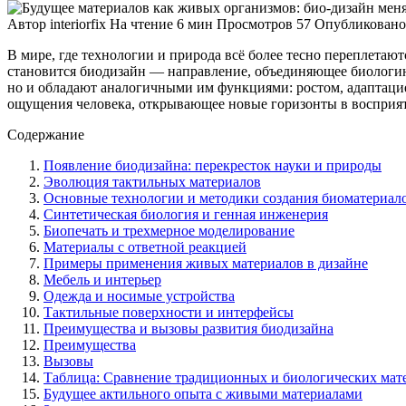
Автор
interiorfix
На чтение
6 мин
Просмотров
57
Опубликовано
В мире, где технологии и природа всё более тесно переплета
становится биодизайн — направление, объединяющее биологию,
но и обладают аналогичными им функциями: ростом, адаптаци
ощущения человека, открывающее новые горизонты в восприят
Содержание
Появление биодизайна: перекресток науки и природы
Эволюция тактильных материалов
Основные технологии и методики создания биоматериал
Синтетическая биология и генная инженерия
Биопечать и трехмерное моделирование
Материалы с ответной реакцией
Примеры применения живых материалов в дизайне
Мебель и интерьер
Одежда и носимые устройства
Тактильные поверхности и интерфейсы
Преимущества и вызовы развития биодизайна
Преимущества
Вызовы
Таблица: Сравнение традиционных и биологических мат
Будущее актильного опыта с живыми материалами