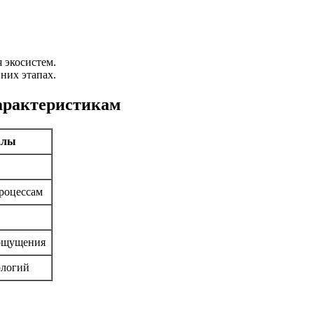
 экосистем.
них этапах.
арактеристикам
алы
процессам
ощущения
ологий