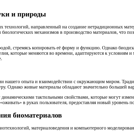
уки и природы
ых технологий, направленный на создание нетрадиционных мат
 биологических механизмов в производство материалов, что поз
дой, стремясь копировать её форму и функцию. Однако биодиза
елия, которые меняются во времени, адаптируются к условиям и м
.
ии нашего опыта и взаимодействии с окружающим миром. Тради
туру. Однако живые материалы обладают значительно большей ва
 динамическими тактильными свойствами, которые могут измен
 «оживать» в руках пользователя, предоставляя новый уровень 
ния биоматериалов
 биотехнологий, материаловедения и компьютерного моделирова