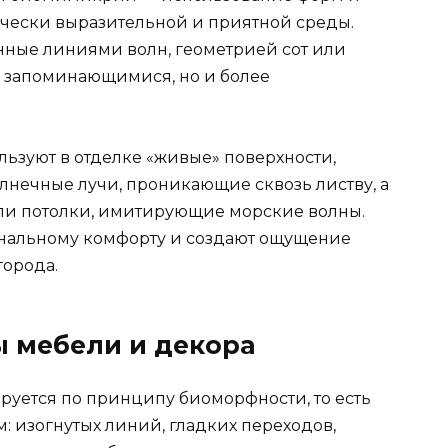
ически выразительной и приятной среды.
нные линиями волн, геометрией сот или
о запоминающимися, но и более
льзуют в отделке «живые» поверхности,
нечные лучи, проникающие сквозь листву, а
ли потолки, имитирующие морские волны.
нальному комфорту и создают ощущение
города.
 мебели и декора
уется по принципу биоморфности, то есть
: изогнутых линий, гладких переходов,