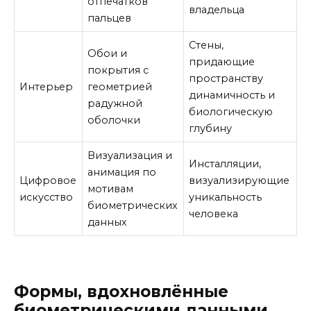
отпечатков
владельца
пальцев
Стены,
Обои и
придающие
покрытия с
пространству
Интерьер
геометрией
динамичность и
радужной
биологическую
оболочки
глубину
Визуализация и
Инсталляции,
анимация по
Цифровое
визуализирующие
мотивам
искусство
уникальность
биометрических
человека
данных
Формы, вдохновлённые
биометрическими данными