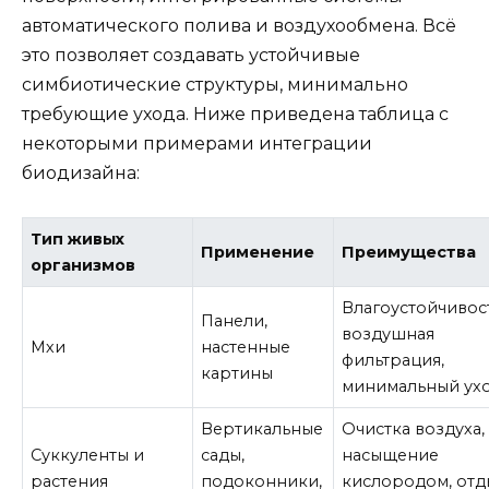
автоматического полива и воздухообмена. Всё
это позволяет создавать устойчивые
симбиотические структуры, минимально
требующие ухода. Ниже приведена таблица с
некоторыми примерами интеграции
биодизайна:
Тип живых
Применение
Преимущества
организмов
Влагоустойчивост
Панели,
воздушная
Мхи
настенные
фильтрация,
картины
минимальный ух
Вертикальные
Очистка воздуха,
Суккуленты и
сады,
насыщение
растения
подоконники,
кислородом, отд