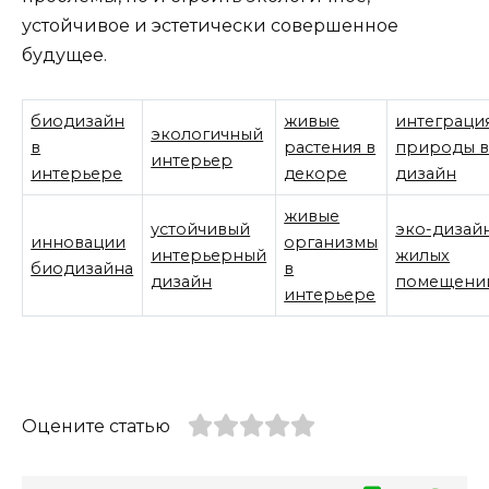
устойчивое и эстетически совершенное
будущее.
биодизайн
живые
интеграци
экологичный
в
растения в
природы 
интерьер
интерьере
декоре
дизайн
живые
устойчивый
эко-дизай
инновации
организмы
интерьерный
жилых
биодизайна
в
дизайн
помещени
интерьере
Оцените статью