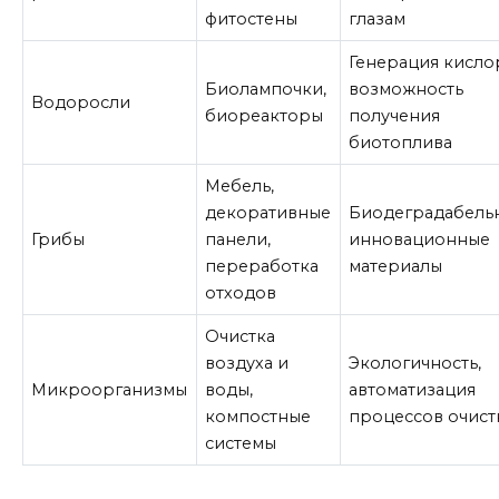
фитостены
глазам
Генерация кисло
Биолампочки,
возможность
Водоросли
биореакторы
получения
биотоплива
Мебель,
декоративные
Биодеградабельн
Грибы
панели,
инновационные
переработка
материалы
отходов
Очистка
воздуха и
Экологичность,
Микроорганизмы
воды,
автоматизация
компостные
процессов очист
системы