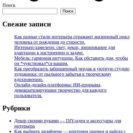
Поиск
Поиск
Свежие записи
Как разные стили интерьера отражают жизненный цикл
человека от рождения до старости.
Интерьер-хамелеон: свет, декор, зонирование для
адаптации к настроению и задаче.
Мебель: гармония интуиции. Как обставить дом, чтобы
он *чувствовал*ся вашим.
Как преобразить заброшенный чердак в уютную студию
художника: от пыльного забытья к творческому
вдохновению.
Онлайн-дизайн-платформы: ИИ-прорывы,
демократизирующие творчество для каждого
пользователя.
Рубрики
Декор своими руками — DIY-идеи и аксессуары для
интерьера
Как выбрать дизайнера — критерии оценки и работа с