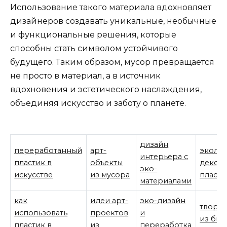
Использование такого материала вдохновляет
дизайнеров создавать уникальные, необычные
и функциональные решения, которые
способны стать символом устойчивого
будущего. Таким образом, мусор превращается
не просто в материал, а в источник
вдохновения и эстетического наслаждения,
объединяя искусство и заботу о планете.
дизайн
переработанный
арт-
эколо
интерьера с
пластик в
объекты
декор 
эко-
искусстве
из мусора
пласти
материалами
как
идеи арт-
эко-дизайн
творче
использовать
проектов
и
из быт
пластик в
из
переработка