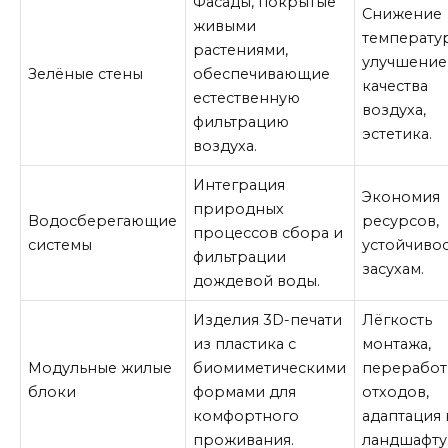
Фасады, покрытые
Снижение
живыми
температу
растениями,
улучшение
Зелёные стены
обеспечивающие
качества
естественную
воздуха,
фильтрацию
эстетика.
воздуха.
Интеграция
Экономия
природных
Водосберегающие
ресурсов,
процессов сбора и
системы
устойчивос
фильтрации
засухам.
дождевой воды.
Изделия 3D-печати
Лёгкость
из пластика с
монтажа,
Модульные жилые
биомиметическими
переработ
блоки
формами для
отходов,
комфортного
адаптация 
проживания.
ландшафту