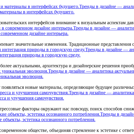
Тренды в дизайне — анали
материалы в интерфейсах будущего.
зовательских интерфейсов внимание к визуальным аспектам дав
Тренды в дизайне — аналити
 современном дизайне интерьера.
рпевает значительные изменения. Традиционные представления 
Тренды в дизайне — ан
нтеграция природы в городскую среду.
 более актуальными, архитектура и дизайнерские решения приоб
Тренды в дизайне — аналитика актуальн
никальная эволюция.
 появляться новые материалы, определяющие будущее различных
Тренды в дизайне — аналитика
сса и улучшения самочувствия.
 стрессовые факторы окружают нас повсюду, поиск способов сни
Тренды в дизай
 объекты, эстетика осознанного потребления.
овременном обществе, объединяя стремление к эстетике с отве