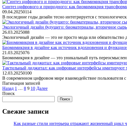
Синтез цифрового и природного: как биомимикрия трансформи
09.04.2025
0
114
В последние годы дизайн тесно интегрируется с технологиче
Экологичный дизайн будущего: биоматериалы, вторичное сырь
26.03.2025
0
88
Экологичный дизайн — это не просто мода или обязательство д
Биомимикрия в дизайне как источник вдохновения и функциона
21.03.2025
0
76
Биомимикрия в дизайне — это уникальный путь переосмыслен
Тактильный диджитал: как цифровые интерфейсы имитируют т
12.03.2025
0
100
В современном цифровом мире взаимодействие пользователя с 
Пагинация записей
Назад
1
…
8
9
10
Далее
Поиск
Поиск
Свежие записи
Как разные стили интерьера отражают жизненный цикл че