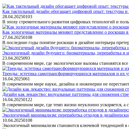
Как тактильный дизайн обогащает цифровой опыт: текстуры и 
28.04.2025
0
103
В эпоху стремительного развития цифровых технологий и поль
Как эологичные материалы меняют представление о роскоши в
27.04.2025
0
108
В последние годы понятие роскоши в дизайне интерьера прете
Экологичный дизайн будущего: биоматериалы, переработка и и
23.04.2025
0
93
В современном мире, где экологические вызовы становятся все
Тренды: эстетика самотрансформирующихся материалов и их у
16.04.2025
0
61
В современном мире науки, дизайна и инженерии не перестают
Дизайн как лекарство: визуальные паттерны для снижения стре
16.04.2025
0
122
В современном мире, где темп жизни неуклонно ускоряется, а
Экологичный минимализм: переработка отходов в дизайнерские
10.04.2025
0
108
Экологичный минимализм становится ключевой тенденцией в с