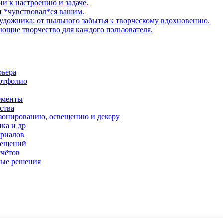
ии к настроению и задаче.
н *чувствовал*ся вашим.
удожника: от пыльного забытья к творческому вдохновению.
щие творчество для каждого пользователя.
рьера
ортфолио
ементы
ства
 зонированию, освещению и декору
ка и др
ериалов
мещений
счётов
ные решения