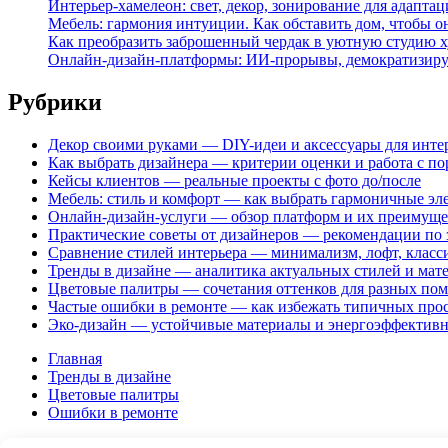
Интерьер-хамелеон: свет, декор, зонирование для адаптац
Мебель: гармония интуиции. Как обставить дом, чтобы о
Как преобразить заброшенный чердак в уютную студию х
Онлайн-дизайн-платформы: ИИ-прорывы, демократизирую
Рубрики
Декор своими руками — DIY-идеи и аксессуары для инте
Как выбрать дизайнера — критерии оценки и работа с п
Кейсы клиентов — реальные проекты с фото до/после
Мебель: стиль и комфорт — как выбрать гармоничные эл
Онлайн-дизайн-услуги — обзор платформ и их преимуще
Практические советы от дизайнеров — рекомендации по
Сравнение стилей интерьера — минимализм, лофт, класси
Тренды в дизайне — аналитика актуальных стилей и мат
Цветовые палитры — сочетания оттенков для разных по
Частые ошибки в ремонте — как избежать типичных про
Эко-дизайн — устойчивые материалы и энергоэффектив
Главная
Тренды в дизайне
Цветовые палитры
Ошибки в ремонте
© 2026 Тренды в дизайне