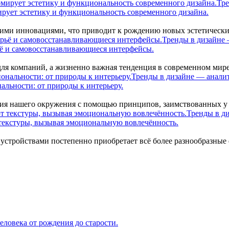
Тре
рует эстетику и функциональность современного дизайна.
скими инновациями, что приводит к рождению новых эстетичес
Тренды в дизайне 
ё и самовосстанавливающиеся интерфейсы.
ля компаний, а жизненно важная тенденция в современном мире,
Тренды в дизайне — аналит
льности: от природы к интерьеру.
ия нашего окружения с помощью принципов, заимствованных у
Тренды в д
екстуры, вызывая эмоциональную вовлечённость.
устройствами постепенно приобретает всё более разнообразные
ловека от рождения до старости.