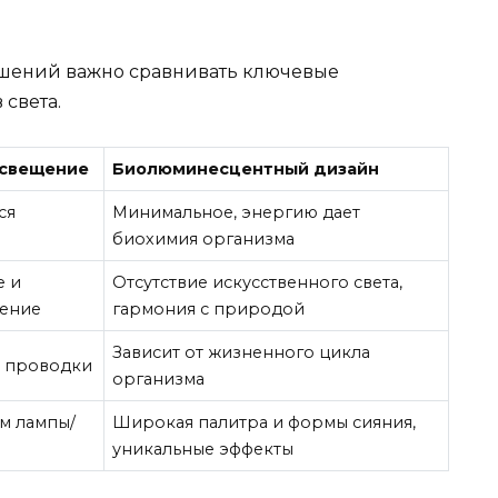
шений важно сравнивать ключевые
 света.
освещение
Биолюминесцентный дизайн
ся
Минимальное, энергию дает
биохимия организма
е и
Отсутствие искусственного света,
нение
гармония с природой
Зависит от жизненного цикла
и проводки
организма
м лампы/
Широкая палитра и формы сияния,
уникальные эффекты