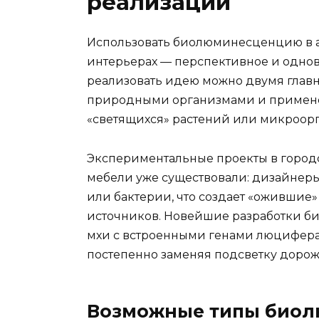
реализации
Использовать биолюминесценцию в а
интерьерах — перспективное и одно
реализовать идею можно двумя главн
природными организмами и примене
«светящихся» растений или микроор
Экспериментальные проекты в городс
мебели уже существовали: дизайнеры
или бактерии, что создает «ожившие»
источников. Новейшие разработки б
мхи с встроенными генами люциферазы
постепенно заменяя подсветку доро
Возможные типы био