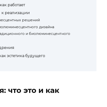
как работает
и к реализации
несцентных решений
иолюминесцентного дизайна
радиционного и биолюминесцентного
едрения
ак эстетика будущего
 что это и как