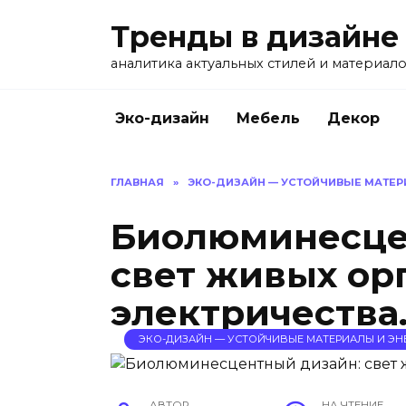
Перейти
Тренды в дизайне
к
содержанию
аналитика актуальных стилей и материал
Эко-дизайн
Мебель
Декор
ГЛАВНАЯ
»
ЭКО-ДИЗАЙН — УСТОЙЧИВЫЕ МАТЕР
Биолюминесце
свет живых ор
электричества
ЭКО-ДИЗАЙН — УСТОЙЧИВЫЕ МАТЕРИАЛЫ И ЭН
АВТОР
НА ЧТЕНИЕ