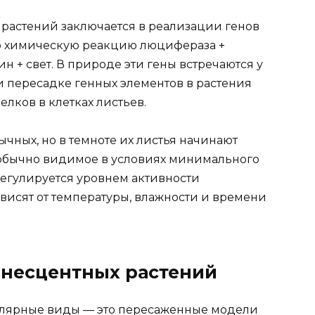
 растений заключается в реализации генов
о химическую реакцию люцифераза +
+ свет. В природе эти гены встречаются у
и пересадке генных элементов в растения
лков в клетках листьев.
ычных, но в темноте их листья начинают
, обычно видимое в условиях минимального
регулируется уровнем активности
висят от температуры, влажности и времени
несцентных растений
улярные виды — это пересаженные модели