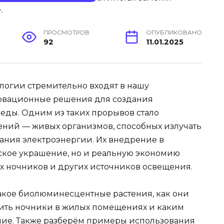
ПРОСМОТРОВ
ОПУБЛИКОВАНО
92
11.01.2025
логии стремительно входят в нашу
овационные решения для создания
еды. Одним из таких прорывов стало
ний — живых организмов, способных излучать
вания электроэнергии. Их внедрение в
еское украшение, но и реальную экономию
х ночников и других источников освещения.
такое биолюминесцентные растения, как они
енить ночники в жилых помещениях и каким
ние. Также разберём примеры использования