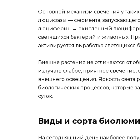
Основной механизм свечения у таких
люцифазы — фермента, запускающег
люциферин → окисленный люциферин 
светящихся бактерий и животных. Пр
активируется выработка светящихся бе
Внешне растения не отличаются от об
излучать слабое, приятное свечение
внешнего освещения. Яркость света 
биологических процессов, которые за
суток.
Виды и сорта биолюми
На сегодняшний день наиболее поп