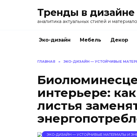
Перейти
Тренды в дизайне
к
содержанию
аналитика актуальных стилей и материал
Эко-дизайн
Мебель
Декор
ГЛАВНАЯ
»
ЭКО-ДИЗАЙН — УСТОЙЧИВЫЕ МАТЕР
Биолюминесце
интерьере: ка
листья заменя
энергопотребл
ЭКО-ДИЗАЙН — УСТОЙЧИВЫЕ МАТЕРИАЛЫ И ЭН