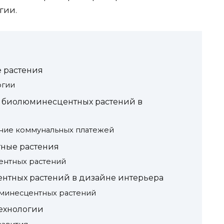
гии.
 растения
огии
 биолюминесцентных растений в
ние коммунальных платежей
ные растения
ентных растений
нтных растений в дизайне интерьера
минесцентных растений
ехнологии