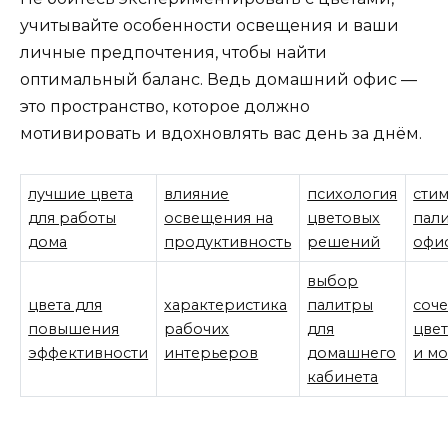
учитывайте особенности освещения и ваши
личные предпочтения, чтобы найти
оптимальный баланс. Ведь домашний офис —
это пространство, которое должно
мотивировать и вдохновлять вас день за днём.
лучшие цвета
влияние
психология
сти
для работы
освещения на
цветовых
пал
дома
продуктивность
решений
офи
выбор
цвета для
характеристика
палитры
соче
повышения
рабочих
для
цвет
эффективности
интерьеров
домашнего
и м
кабинета