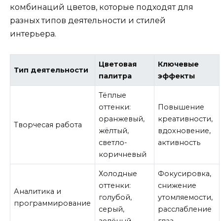
комбинаций цветов, которые подходят для
разных типов деятельности и стилей
интерьера.
Цветовая
Ключевые
Тип деятельности
палитра
эффекты
Тёплые
оттенки:
Повышение
оранжевый,
креативности,
Творчесая работа
жёлтый,
вдохновение,
светло-
активность
коричневый
Холодные
Фокусировка,
оттенки:
снижение
Аналитика и
голубой,
утомляемости,
программирование
серый,
расслабление
зелёный
глаз