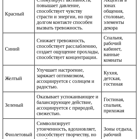
повышает давление,
зонах
способствует чувству
общения,
Красный
страсти и энергии, но при
столовые,
долгом контакте способен
элементы
вызвать тревожность.
декора
Спальня,
Снижает тревожность,
рабочий
способствует расслаблению,
Синий
кабинет,
создает ощущение прохлады,
ванные
способствует концентрации.
комнаты
Улучшает настроение,
Кухня,
заряжает оптимизмом,
Желтый
детская,
ассоциируется с солнцем и
гостиная
радостью.
Оказывает успокаивающее и
Гостиная,
балансирующее действие,
Зеленый
спальня,
ассоциируется с природой,
прихожая
свежестью.
Символизирует
утонченность, вдохновляет,
Зоны отдыха,
Фиолетовый
способствует творчеству, но
рабочий