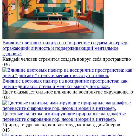
Влияние цветовых палитр на настроение: создаем интерьер,
отражающий личность и поддерживающий ментальное
здоровье.
Каждый человек стремится создать вокруг себя пространство
0
36
Влияние цветовых палитр на восприятие пространства: как
цвета «двигают» стены и меняют высоту потолков.
Цвет оказывает сильное влияние на восприятие окружающего
0
33
Цветовые палитры, имитирующие природные ландшафты:
перенесите очарование гор, лесов и морей в интерьер.
Природа издревле вдохновляет художников, дизайнеров
0
45