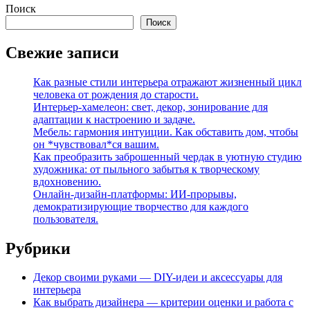
Поиск
Поиск
Свежие записи
Как разные стили интерьера отражают жизненный цикл
человека от рождения до старости.
Интерьер-хамелеон: свет, декор, зонирование для
адаптации к настроению и задаче.
Мебель: гармония интуиции. Как обставить дом, чтобы
он *чувствовал*ся вашим.
Как преобразить заброшенный чердак в уютную студию
художника: от пыльного забытья к творческому
вдохновению.
Онлайн-дизайн-платформы: ИИ-прорывы,
демократизирующие творчество для каждого
пользователя.
Рубрики
Декор своими руками — DIY-идеи и аксессуары для
интерьера
Как выбрать дизайнера — критерии оценки и работа с