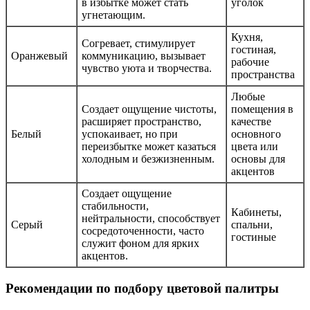
в избытке может стать
уголок
угнетающим.
Кухня,
Согревает, стимулирует
гостиная,
Оранжевый
коммуникацию, вызывает
рабочие
чувство уюта и творчества.
пространства
Любые
Создает ощущение чистоты,
помещения в
расширяет пространство,
качестве
Белый
успокаивает, но при
основного
переизбытке может казаться
цвета или
холодным и безжизненным.
основы для
акцентов
Создает ощущение
стабильности,
Кабинеты,
нейтральности, способствует
Серый
спальни,
сосредоточенности, часто
гостиные
служит фоном для ярких
акцентов.
Рекомендации по подбору цветовой палитры