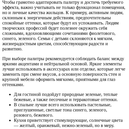
Чтобы грамотно адаптировать палитру и достичь требуемого
эффекта, важно учитывать не только функционал помещения,
но и личные качества жильцов. К примеру, активным людям,
склонным к энергичным действиям, предпочтительны
спокойные оттенки, которые будут их успокаивать. Людям
творческих профессий будет полезнее окружить себя
сложными, вдохновляющими сочетаниями фиолетового,
синего, зеленого. Семьи с детьми склоняются к мягким,
жизнерадостным цветам, способствующим радости и
развитию.
При выборе палитры рекомендуется соблюдать баланс между
яркими акцентами и нейтральной основой. Яркие элементы
лучше использовать в аксессуарах или отделке, которые легче
заменить при смене вкусов, а основную поверхность стен и
крупной мебели оформить мягкими, приятными для глаз
оттенками.
Для гостиной подойдут природные зеленые, теплые
бежевые, а также песочные и терракотовые оттенки.
В спальне лучше всего использовать пастельные,
приглушенные, светлые тона синего, зеленого,
розового, бежевого.
Кухня приветствует стимулирующие, солнечные цвета
— желтый, оранжевый, нежно-зеленый, но в меру.