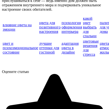
прислушиваться к себе — ведь именно дом должен быть
отражением внутреннего мира и подчеркивать уникальное
настроение своих обитателей.
какой
цвета для
психология
цвет
пали
влияние цвета на
позитивного
оформления
выбрать
для 
эмоции
настроения
интерьера
для
дома
спальни
цветовые
цвет и
лучшие
адаптация
цвета
решения
психоэмоциональное
оттенки для
цвета в
атмо
для
состояние
гостиной
дизайне
жиль
стресса
Оцените статью