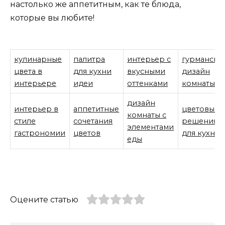
настолько же аппетитным, как те блюда,
которые вы любите!
кулинарные
палитра
интерьер с
гурмански
цвета в
для кухни
вкусными
дизайн
интерьере
идеи
оттенками
комнаты
дизайн
интерьер в
аппетитные
цветовые
комнаты с
стиле
сочетания
решения
элементами
гастрономии
цветов
для кухни
еды
Оцените статью