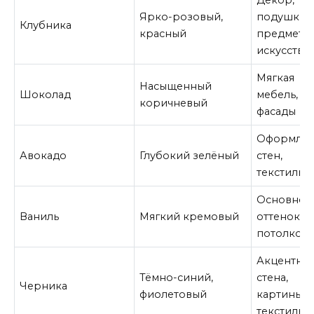
Декор,
Ярко-розовый,
подушки,
Клубника
красный
предметы
искусства
Мягкая
Насыщенный
Шоколад
мебель, по
коричневый
фасады
Оформле
Авокадо
Глубокий зелёный
стен,
текстиль
Основной
Ваниль
Мягкий кремовый
оттенок ст
потолков
Акцентна
Тёмно-синий,
стена,
Черника
фиолетовый
картины,
текстиль