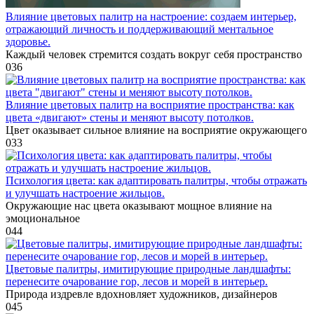
Влияние цветовых палитр на настроение: создаем интерьер,
отражающий личность и поддерживающий ментальное
здоровье.
Каждый человек стремится создать вокруг себя пространство
0
36
Влияние цветовых палитр на восприятие пространства: как
цвета «двигают» стены и меняют высоту потолков.
Цвет оказывает сильное влияние на восприятие окружающего
0
33
Психология цвета: как адаптировать палитры, чтобы отражать
и улучшать настроение жильцов.
Окружающие нас цвета оказывают мощное влияние на
эмоциональное
0
44
Цветовые палитры, имитирующие природные ландшафты:
перенесите очарование гор, лесов и морей в интерьер.
Природа издревле вдохновляет художников, дизайнеров
0
45