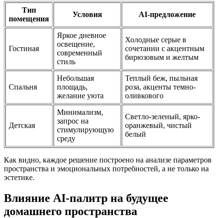
Тип
Условия
AI-предложение
помещения
Яркое дневное
Холодные серые в
освещение,
Гостиная
сочетании с акцентным
современный
бирюзовым и желтым
стиль
Небольшая
Теплый беж, пыльная
Спальня
площадь,
роза, акценты темно-
желание уюта
оливкового
Минимализм,
Светло-зеленый, ярко-
запрос на
Детская
оранжевый, чистый
стимулирующую
белый
среду
Как видно, каждое решение построено на анализе параметров
пространства и эмоциональных потребностей, а не только на
эстетике.
Влияние AI-палитр на будущее
домашнего пространства