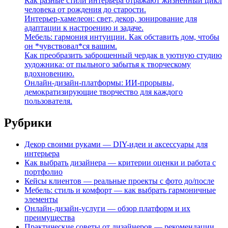
Как разные стили интерьера отражают жизненный цикл
человека от рождения до старости.
Интерьер-хамелеон: свет, декор, зонирование для
адаптации к настроению и задаче.
Мебель: гармония интуиции. Как обставить дом, чтобы
он *чувствовал*ся вашим.
Как преобразить заброшенный чердак в уютную студию
художника: от пыльного забытья к творческому
вдохновению.
Онлайн-дизайн-платформы: ИИ-прорывы,
демократизирующие творчество для каждого
пользователя.
Рубрики
Декор своими руками — DIY-идеи и аксессуары для
интерьера
Как выбрать дизайнера — критерии оценки и работа с
портфолио
Кейсы клиентов — реальные проекты с фото до/после
Мебель: стиль и комфорт — как выбрать гармоничные
элементы
Онлайн-дизайн-услуги — обзор платформ и их
преимущества
Практические советы от дизайнеров — рекомендации