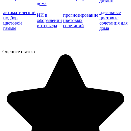
дизайн
дома
автоматический
идеальные
ИИ в
прогнозирование
подбор
цветовые
оформлении
цветовых
цветовой
сочетания для
интерьера
сочетаний
гаммы
дома
Оцените статью