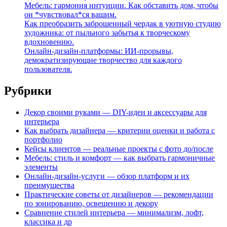
Мебель: гармония интуиции. Как обставить дом, чтобы
он *чувствовал*ся вашим.
Как преобразить заброшенный чердак в уютную студию
художника: от пыльного забытья к творческому
вдохновению.
Онлайн-дизайн-платформы: ИИ-прорывы,
демократизирующие творчество для каждого
пользователя.
Рубрики
Декор своими руками — DIY-идеи и аксессуары для
интерьера
Как выбрать дизайнера — критерии оценки и работа с
портфолио
Кейсы клиентов — реальные проекты с фото до/после
Мебель: стиль и комфорт — как выбрать гармоничные
элементы
Онлайн-дизайн-услуги — обзор платформ и их
преимущества
Практические советы от дизайнеров — рекомендации
по зонированию, освещению и декору
Сравнение стилей интерьера — минимализм, лофт,
классика и др