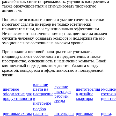
расслабиться, снизить тревожность, улучшить настроение, а
также сфокусироваться и стимулировать творческую
активность.
Понимание психологии цвета и умение сочетать оттенки
помогают сделать интерьер не только эстетически
привлекательным, но и функционально эффективным.
Независимо от назначения помещения, цвет всегда должен
служить человеку, создавать комфорт и поддерживать его
эмоциональное состояние на высоком уровне.
При создании цветовой палитры стоит учитывать
индивидуальные особенности и предпочтения, а также
пространство, освещенность и назначение комнаты. Такой
комплексный подход поможет достичь баланса между
красотой, комфортом и эффективностью в повседневной
жизни.
влияние
лучшие
цветовое
цвета на
цветотерапия
эмоцион
цвета для
оформление для
настроение
в дизайне
состоян
рабочей
продуктивности
в
квартиры
цвет сте
среды
интерьере
подбор
цветовые схемы
палитры
интерьер и
цветовые
цвета,