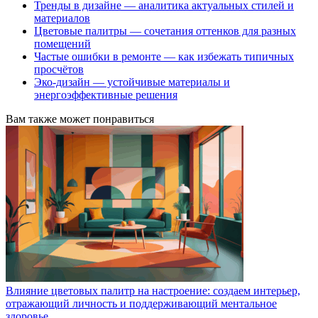
Тренды в дизайне — аналитика актуальных стилей и
материалов
Цветовые палитры — сочетания оттенков для разных
помещений
Частые ошибки в ремонте — как избежать типичных
просчётов
Эко-дизайн — устойчивые материалы и
энергоэффективные решения
Вам также может понравиться
Влияние цветовых палитр на настроение: создаем интерьер,
отражающий личность и поддерживающий ментальное
здоровье.