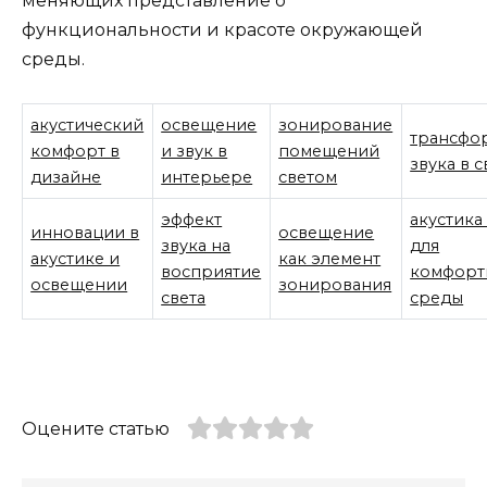
меняющих представление о
функциональности и красоте окружающей
среды.
акустический
освещение
зонирование
трансфо
комфорт в
и звук в
помещений
звука в с
дизайне
интерьере
светом
эффект
акустика 
инновации в
освещение
звука на
для
акустике и
как элемент
восприятие
комфорт
освещении
зонирования
света
среды
Оцените статью