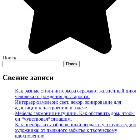
Поиск
Поиск
Свежие записи
Как разные стили интерьера отражают жизненный цикл
человека от рождения до старости.
Интерьер-хамелеон: свет, декор, зонирование для
адаптации к настроению и задаче.
Мебель: гармония интуиции. Как обставить дом, чтобы
он *чувствовал*ся вашим.
Как преобразить заброшенный чердак в уютную студию
художника: от пыльного забытья к творческому
вдохновению.