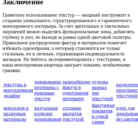
Заключение
Грамотное использование текстур — мощный инструмент в
создании уникального, структурированного и гармоничного
монохромного интерьера. За счет зрительных и тактильных
ощущений можно выделять функциональные зоны, добавлять
глубину и уют, не выходя за рамки одной цветовой палитры.
Правильное распределение фактур и материалов помогает
избежать однообразия, а интерьер становится не только
стильным, но и личным, отражающим индивидуальность
жильцов. Не бойтесь экспериментировать с текстурами, и
ваша монохромная квартира заиграет новыми, необычными
гранями.
зонирование
разнообразие
отделка
текстуры в
разделени
интерьера с
фактур в
разных
монохромном
пространс
помощью
однотонном
зон
дизайне
текстурой
текстур
интерьере
текстурой
фактурные
монохром и
визуальная
создание
идеи для
покрытия
различные
иллюзия
акцентов
зонирова
в одной
материалы
зонирования
текстурой
без цвето
гамме