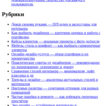
пользователя.
Рубрики
Декор своими руками — DIY-идеи и аксессуары для
интерьера
Как выбрать дизайнера — критерии оценки и работа с
портфолио
Кейсы клиентов — реальные проекты с фото до/после
Мебель: стиль и комфорт — как выбрать гармоничные
элементы
Онлайн-дизайн-услуги — обзор платформ и их
преимущества
Практические советы от дизайнеров — рекомендации
по зонированию, освещению и декору
Сравнение стилей интерьера — минимализм, лофт,
классика и др
Тренды в дизайне — аналитика актуальных стилей и
материалов
Цветовые палитры — сочетания оттенков для разных
помещений
Частые ошибки в ремонте — как избежать типичных
просчётов
Эко-дизайн — устойчивые материалы и