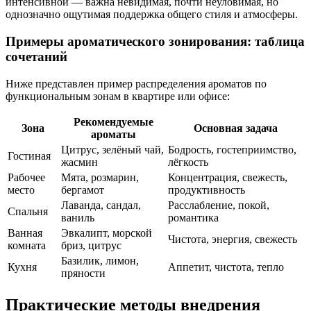
интенсивной — важна невидимая, почти неуловимая, но
однозначно ощутимая поддержка общего стиля и атмосферы.
Примеры ароматического зонирования: таблица
сочетаний
Ниже представлен пример распределения ароматов по
функциональным зонам в квартире или офисе:
Рекомендуемые
Зона
Основная задача
ароматы
Цитрус, зелёный чай,
Бодрость, гостеприимство,
Гостиная
жасмин
лёгкость
Рабочее
Мята, розмарин,
Концентрация, свежесть,
место
бергамот
продуктивность
Лаванда, сандал,
Расслабление, покой,
Спальня
ваниль
романтика
Ванная
Эвкалипт, морской
Чистота, энергия, свежесть
комната
бриз, цитрус
Базилик, лимон,
Кухня
Аппетит, чистота, тепло
пряности
Практические методы внедрения