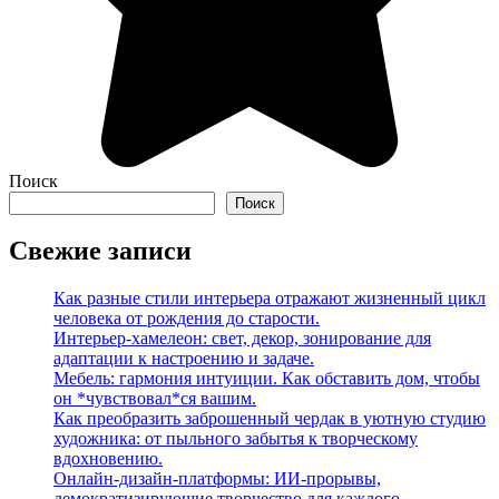
Поиск
Поиск
Свежие записи
Как разные стили интерьера отражают жизненный цикл
человека от рождения до старости.
Интерьер-хамелеон: свет, декор, зонирование для
адаптации к настроению и задаче.
Мебель: гармония интуиции. Как обставить дом, чтобы
он *чувствовал*ся вашим.
Как преобразить заброшенный чердак в уютную студию
художника: от пыльного забытья к творческому
вдохновению.
Онлайн-дизайн-платформы: ИИ-прорывы,
демократизирующие творчество для каждого