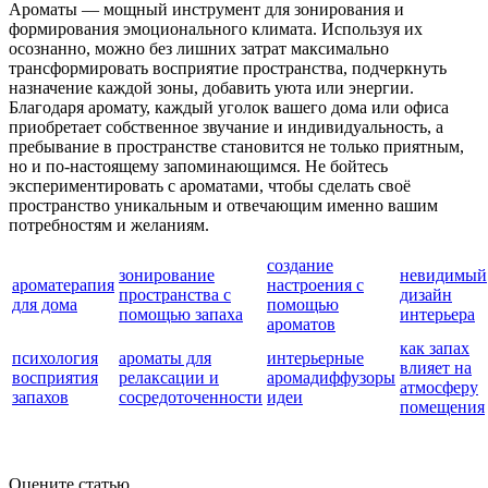
Ароматы — мощный инструмент для зонирования и
формирования эмоционального климата. Используя их
осознанно, можно без лишних затрат максимально
трансформировать восприятие пространства, подчеркнуть
назначение каждой зоны, добавить уюта или энергии.
Благодаря аромату, каждый уголок вашего дома или офиса
приобретает собственное звучание и индивидуальность, а
пребывание в пространстве становится не только приятным,
но и по-настоящему запоминающимся. Не бойтесь
экспериментировать с ароматами, чтобы сделать своё
пространство уникальным и отвечающим именно вашим
потребностям и желаниям.
создание
зонирование
невидимый
ароматерапия
настроения с
пространства с
дизайн
для дома
помощью
помощью запаха
интерьера
ароматов
как запах
психология
ароматы для
интерьерные
влияет на
восприятия
релаксации и
аромадиффузоры
атмосферу
запахов
сосредоточенности
идеи
помещения
Оцените статью