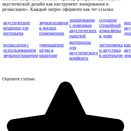
акустический дизайн как инструмент зонирования и
релаксации». Каждый запрос оформлен как тег-ссылка:
зонирование
создание
акустические
звукоизоляция
ин
с помощью
спокойной
решения для
в жилых
аку
акустических
атмосферы
интерьера
помещениях
диз
панелей
в доме
материалы
релаксация с
уменьшение
эргономика
как
для
использованием
шума в
и акустика
аку
акустического
звукопоглощения
квартире
в интерьере
дек
комфорта
Оцените статью