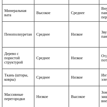
Вн
Минеральная
Высокое
Среднее
пан
вата
пер
Зв
Пенополиуретан
Среднее
Низкое
па
Дерево с
Отд
пористой
Среднее
Низкое
пот
структурой
Ткань (шторы,
Ин
Среднее
Низкое
ковры)
эл
Зон
Массивные
Низкое
Высокое
защ
перегородки
вн