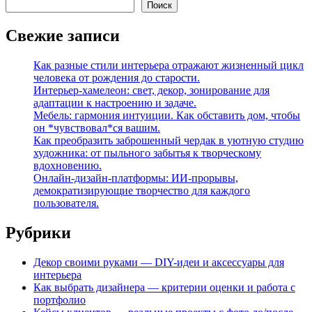
Поиск
Свежие записи
Как разные стили интерьера отражают жизненный цикл
человека от рождения до старости.
Интерьер-хамелеон: свет, декор, зонирование для
адаптации к настроению и задаче.
Мебель: гармония интуиции. Как обставить дом, чтобы
он *чувствовал*ся вашим.
Как преобразить заброшенный чердак в уютную студию
художника: от пыльного забытья к творческому
вдохновению.
Онлайн-дизайн-платформы: ИИ-прорывы,
демократизирующие творчество для каждого
пользователя.
Рубрики
Декор своими руками — DIY-идеи и аксессуары для
интерьера
Как выбрать дизайнера — критерии оценки и работа с
портфолио