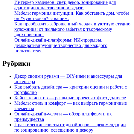
Интерьер-хамелеон: свет, декор, зонирование для
адаптации к настроению и задаче.
Мебель: гармония интуиции. Как обставить дом, чтобы
он *чувствовал*ся вашим.
Как преобразить заброшенный чердак в уютную студию
художника: от пыльного забытья к творческому
вдохновению.
Онлайн-дизайн-платформы: ИИ-прорывы,
демократизирующие творчество для каждого
пользователя.
Рубрики
Декор своими руками — DIY-идеи и аксессуары для
интерьера
Как выбрать дизайнера — критерии оценки и работа с
портфолио
Кейсы клиентов — реальные проекты с фото до/после
Мебель: стиль и комфорт — как выбрать гармоничные
элементы
Онлайн-дизайн-услуги — обзор платформ и их
преимущества
Практические советы от дизайнеров — рекомендации
по зонированию, освещению и декору