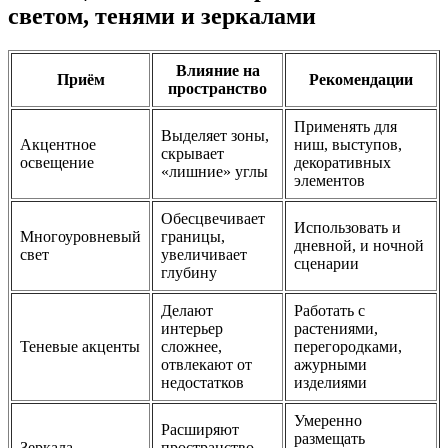
светом, тенями и зеркалами
Влияние на
Приём
Рекомендации
пространство
Применять для
Выделяет зоны,
Акцентное
ниш, выступов,
скрывает
освещение
декоративных
«лишние» углы
элементов
Обесцвечивает
Использовать и
Многоуровневый
границы,
дневной, и ночной
свет
увеличивает
сценарии
глубину
Делают
Работать с
интерьер
растениями,
Теневые акценты
сложнее,
перегородками,
отвлекают от
ажурными
недостатков
изделиями
Умеренно
Расширяют
размещать
Зеркала
пространство,