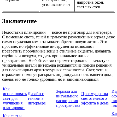
напротив окон,
усиливают свет
светлых стен
Заключение
Недостатки планировки — вовсе не приговор для интерьера.
С помощью света, теней и грамотно размещённых зеркал даже
самая неудачная комната может обрести новую жизнь. Эти
простые, но эффективные инструменты позволяют
превратить проблемные зоны в стильные акценты, добавить
глубины и воздуха, создать оригинальное жилое
пространство. Не бойтесь экспериментировать — зачастую
уникальные детали интерьера рождаются из поиска решения
для неочевидных архитектурных сложностей. Свет, тень и
отражение помогут раскрыть индивидуальность вашего дома,
сделав его не только удобным, но и запоминающимся.
Как
Зеркала для
Ид
использовать
Дизайн с
Преимущества
визуального
оф
свет для
тенями в
светотеневого
расширения
пл
улучшения
интерьере
эффекта в доме
пространства
пл
планировки
Ка
Как свет и