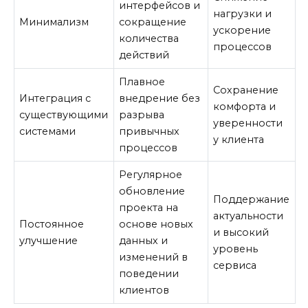
интерфейсов и
нагрузки и
Минимализм
сокращение
ускорение
количества
процессов
действий
Плавное
Сохранение
Интеграция с
внедрение без
комфорта и
существующими
разрыва
уверенности
системами
привычных
у клиента
процессов
Регулярное
обновление
Поддержание
проекта на
актуальности
Постоянное
основе новых
и высокий
улучшение
данных и
уровень
изменений в
сервиса
поведении
клиентов