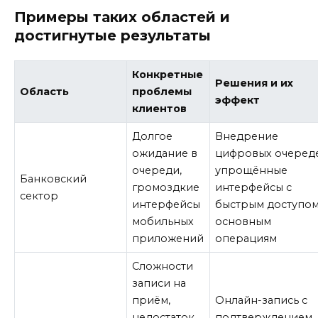
Примеры таких областей и
достигнутые результаты
Конкретные
Решения и их
Область
проблемы
эффект
клиентов
Долгое
Внедрение
ожидание в
цифровых очеред
очереди,
упрощённые
Банковский
громоздкие
интерфейсы с
сектор
интерфейсы
быстрым доступом
мобильных
основным
приложений
операциям
Сложности
записи на
приём,
Онлайн-запись с
недостаток
подтверждением