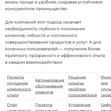
жизнь проще и удобнее, создавая устойчивое
конкурентное преимущество.
Для компаний этот подход означает
необходимость глубокого понимания
клиентов, гибкости и постоянного
совершенствования продуктов и услуг. А для
конечных пользователей — получение более
приятного, прозрачного и эффективного опыта
в каждом взаимодействии.
Проекты
Решение
Инно
Автоматизация
улучшения
скрытых
для
обслуживания
клиентского
проблем
улуч
клиентов
опыта
пользователей
серв
Опыт
Проекты
Устранение
Циф
клиентов до
повышения
ежедневных
реше