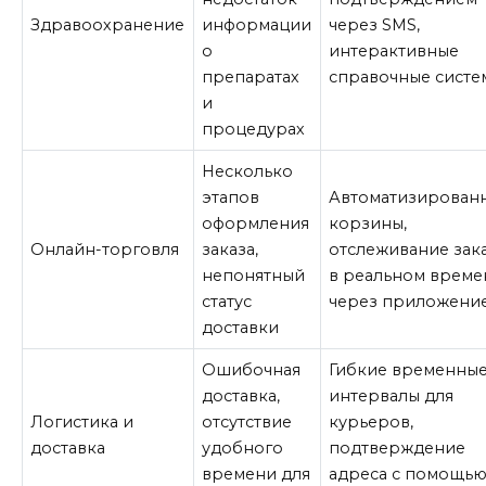
Здравоохранение
информации
через SMS,
о
интерактивные
препаратах
справочные систе
и
процедурах
Несколько
этапов
Автоматизирован
оформления
корзины,
Онлайн-торговля
заказа,
отслеживание зак
непонятный
в реальном време
статус
через приложени
доставки
Ошибочная
Гибкие временны
доставка,
интервалы для
Логистика и
отсутствие
курьеров,
доставка
удобного
подтверждение
времени для
адреса с помощь