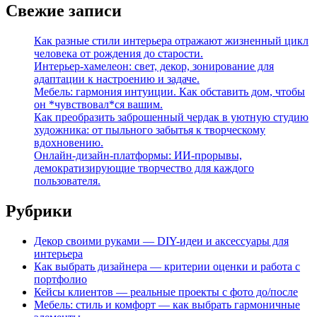
Свежие записи
Как разные стили интерьера отражают жизненный цикл
человека от рождения до старости.
Интерьер-хамелеон: свет, декор, зонирование для
адаптации к настроению и задаче.
Мебель: гармония интуиции. Как обставить дом, чтобы
он *чувствовал*ся вашим.
Как преобразить заброшенный чердак в уютную студию
художника: от пыльного забытья к творческому
вдохновению.
Онлайн-дизайн-платформы: ИИ-прорывы,
демократизирующие творчество для каждого
пользователя.
Рубрики
Декор своими руками — DIY-идеи и аксессуары для
интерьера
Как выбрать дизайнера — критерии оценки и работа с
портфолио
Кейсы клиентов — реальные проекты с фото до/после
Мебель: стиль и комфорт — как выбрать гармоничные