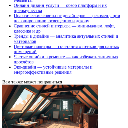
элементы
Онлайн-дизайн-услуги — обзор платформ и их
преимущества
Практические советы от дизайнеров — рекомендации
по зонированию, освещению и декору
Сравнение стилей интерьера — минимализм, лофт,
классика и др
Тренды в дизайне — аналитика актуальных стилей и
материалов
Цветовые палитры — сочетания оттенков для разных
помещений
Частые ошибки в ремонте — как избежать типичных
просчётов
Эко-дизайн — устойчивые материалы и
энергоэффективные решения
Вам также может понравиться