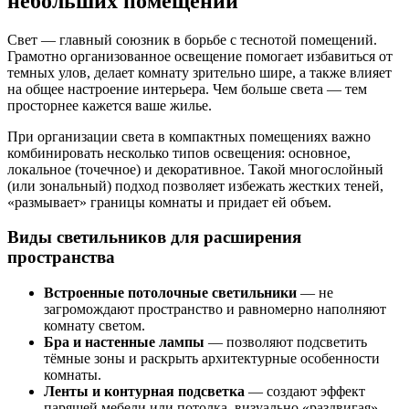
небольших помещений
Свет — главный союзник в борьбе с теснотой помещений.
Грамотно организованное освещение помогает избавиться от
темных улов, делает комнату зрительно шире, а также влияет
на общее настроение интерьера. Чем больше света — тем
просторнее кажется ваше жилье.
При организации света в компактных помещениях важно
комбинировать несколько типов освещения: основное,
локальное (точечное) и декоративное. Такой многослойный
(или зональный) подход позволяет избежать жестких теней,
«размывает» границы комнаты и придает ей объем.
Виды светильников для расширения
пространства
Встроенные потолочные светильники
— не
загромождают пространство и равномерно наполняют
комнату светом.
Бра и настенные лампы
— позволяют подсветить
тёмные зоны и раскрыть архитектурные особенности
комнаты.
Ленты и контурная подсветка
— создают эффект
парящей мебели или потолка, визуально «раздвигая»