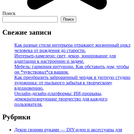
Поиск
Поиск
Свежие записи
Как разные стили интерьера отражают жизненный цикл
человека от рождения до старости.
Интерьер-хамелеон: свет, декор, зонирование для
адаптации к настроению и задаче.
Мебель: гармония интуиции. Как обставить дом, чтобы
он *чувствовал*ся вашим.
Как преобразить заброшенный чердак в уютную студию
художника: от пыльного забытья к творческому
вдохновению.
Онлайн-дизайн-платформы: ИИ-прорывы,
демократизирующие творчество для каждого
пользователя.
Рубрики
Декор своими руками — DIY-идеи и аксессуары для