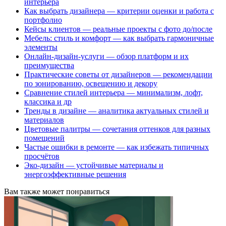
интерьера
Как выбрать дизайнера — критерии оценки и работа с
портфолио
Кейсы клиентов — реальные проекты с фото до/после
Мебель: стиль и комфорт — как выбрать гармоничные
элементы
Онлайн-дизайн-услуги — обзор платформ и их
преимущества
Практические советы от дизайнеров — рекомендации
по зонированию, освещению и декору
Сравнение стилей интерьера — минимализм, лофт,
классика и др
Тренды в дизайне — аналитика актуальных стилей и
материалов
Цветовые палитры — сочетания оттенков для разных
помещений
Частые ошибки в ремонте — как избежать типичных
просчётов
Эко-дизайн — устойчивые материалы и
энергоэффективные решения
Вам также может понравиться