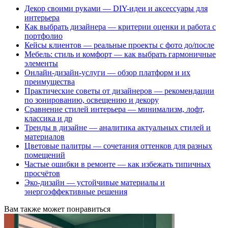
Декор своими руками — DIY-идеи и аксессуары для
интерьера
Как выбрать дизайнера — критерии оценки и работа с
портфолио
Кейсы клиентов — реальные проекты с фото до/после
Мебель: стиль и комфорт — как выбрать гармоничные
элементы
Онлайн-дизайн-услуги — обзор платформ и их
преимущества
Практические советы от дизайнеров — рекомендации
по зонированию, освещению и декору
Сравнение стилей интерьера — минимализм, лофт,
классика и др
Тренды в дизайне — аналитика актуальных стилей и
материалов
Цветовые палитры — сочетания оттенков для разных
помещений
Частые ошибки в ремонте — как избежать типичных
просчётов
Эко-дизайн — устойчивые материалы и
энергоэффективные решения
Вам также может понравиться