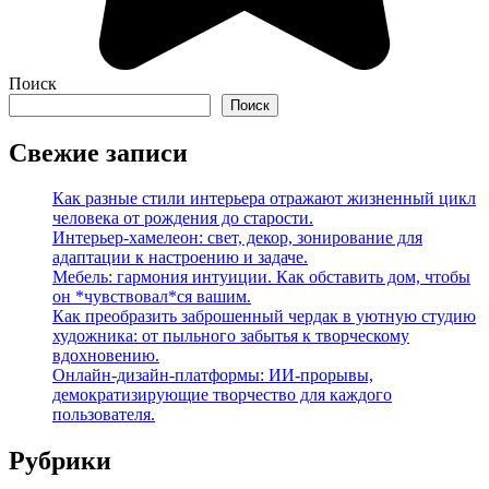
Поиск
Поиск
Свежие записи
Как разные стили интерьера отражают жизненный цикл
человека от рождения до старости.
Интерьер-хамелеон: свет, декор, зонирование для
адаптации к настроению и задаче.
Мебель: гармония интуиции. Как обставить дом, чтобы
он *чувствовал*ся вашим.
Как преобразить заброшенный чердак в уютную студию
художника: от пыльного забытья к творческому
вдохновению.
Онлайн-дизайн-платформы: ИИ-прорывы,
демократизирующие творчество для каждого
пользователя.
Рубрики