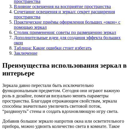
пространства
Влияние освещения на восприятие пространства
Сочетание освещения и зеркал: секрет расширения
пространства
Практические приёмы оформления больших «окон» с
помощью зеркал
Столик применения: советы по размещению зеркал
Дополнительные идеи для создания эффекта больших
окон
Таблица: Какие ошибки стоит избегать
Заключение
Преимущества использования зеркал в
интерьере
Зеркала давно перестали быть исключительно
функциональным предметом. Сегодня они играют важную
роль в дизайне, помогая визуально менять параметры
пространства. Благодаря отражающим свойствам, зеркала
способны значительно увеличить световой поток,
“раздвинуть” стены и создать вдохновляющую игру света.
Добавив большое зеркало напротив окна или осветительного
прибора, можно удвоить количество света в комнате. Такое