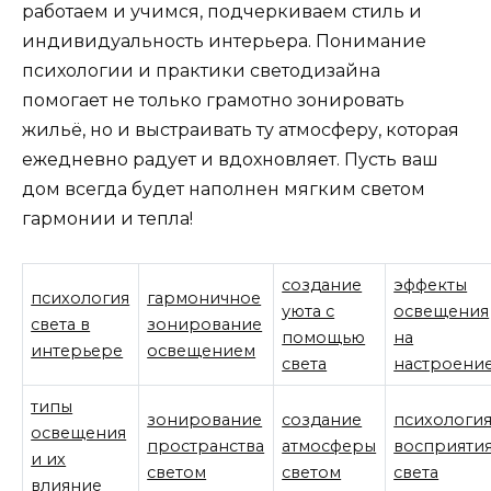
работаем и учимся, подчеркиваем стиль и
индивидуальность интерьера. Понимание
психологии и практики светодизайна
помогает не только грамотно зонировать
жильё, но и выстраивать ту атмосферу, которая
ежедневно радует и вдохновляет. Пусть ваш
дом всегда будет наполнен мягким светом
гармонии и тепла!
создание
эффекты
психология
гармоничное
уюта с
освещения
света в
зонирование
помощью
на
интерьере
освещением
света
настроени
типы
зонирование
создание
психологи
освещения
пространства
атмосферы
восприяти
и их
светом
светом
света
влияние