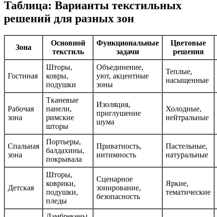
Таблица: Варианты текстильных
решений для разных зон
Основной
Функциональные
Цветовые
Зона
текстиль
задачи
решения
Шторы,
Объединение,
Теплые,
Гостиная
ковры,
уют, акцентные
насыщенные
подушки
зоны
Тканевые
Изоляция,
Рабочая
панели,
Холодные,
приглушение
зона
римские
нейтральные
шума
шторы
Портьеры,
Спальная
Приватность,
Пастельные,
балдахины,
зона
интимность
натуральные
покрывала
Шторы,
Сценарное
коврики,
Яркие,
Детская
зонирование,
подушки,
тематические
безопасность
пледы
Ламбрекены,