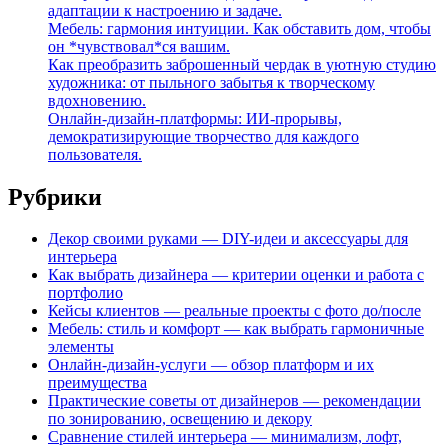
адаптации к настроению и задаче.
Мебель: гармония интуиции. Как обставить дом, чтобы
он *чувствовал*ся вашим.
Как преобразить заброшенный чердак в уютную студию
художника: от пыльного забытья к творческому
вдохновению.
Онлайн-дизайн-платформы: ИИ-прорывы,
демократизирующие творчество для каждого
пользователя.
Рубрики
Декор своими руками — DIY-идеи и аксессуары для
интерьера
Как выбрать дизайнера — критерии оценки и работа с
портфолио
Кейсы клиентов — реальные проекты с фото до/после
Мебель: стиль и комфорт — как выбрать гармоничные
элементы
Онлайн-дизайн-услуги — обзор платформ и их
преимущества
Практические советы от дизайнеров — рекомендации
по зонированию, освещению и декору
Сравнение стилей интерьера — минимализм, лофт,