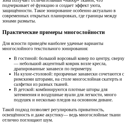
зона получает отличительный «набор» тканей, что
подчеркивает её функцию и создает эффект уюта,
защищённости. Такое зонирование особенно актуально в
современных открытых планировках, где границы между
зонами размыты.
Практические примеры многослойности
Для ясности приведём наиболее удачные варианты
многослойного текстильного зонирования:
В гостиной: большой ворсовый ковер по центру, сверху
— небольшой акцентный коврик возле кресла,
драпированные занавеси по периметру.
На кухне-столовой: прозрачные занавески сочетаются с
римскими шторами, на столе многослойная скатерть и
салфетки из разных тканей.
В детской: комбинируются плотные шторы для
затемнения и воздушные вуали для легкости, много
подушек и несколько пледов на основном диване.
Такой подход позволяет регулировать приватность,
освещённость и даже акустику— ведь многослойные ткани
отлично поглощают шум.