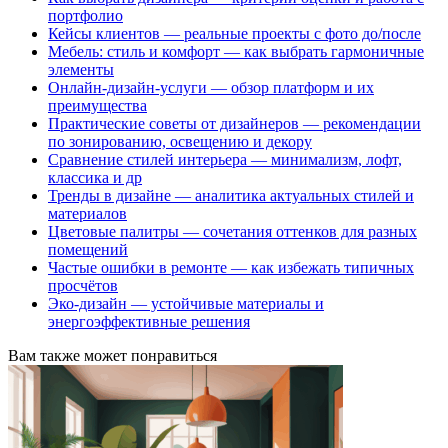
портфолио
Кейсы клиентов — реальные проекты с фото до/после
Мебель: стиль и комфорт — как выбрать гармоничные
элементы
Онлайн-дизайн-услуги — обзор платформ и их
преимущества
Практические советы от дизайнеров — рекомендации
по зонированию, освещению и декору
Сравнение стилей интерьера — минимализм, лофт,
классика и др
Тренды в дизайне — аналитика актуальных стилей и
материалов
Цветовые палитры — сочетания оттенков для разных
помещений
Частые ошибки в ремонте — как избежать типичных
просчётов
Эко-дизайн — устойчивые материалы и
энергоэффективные решения
Вам также может понравиться