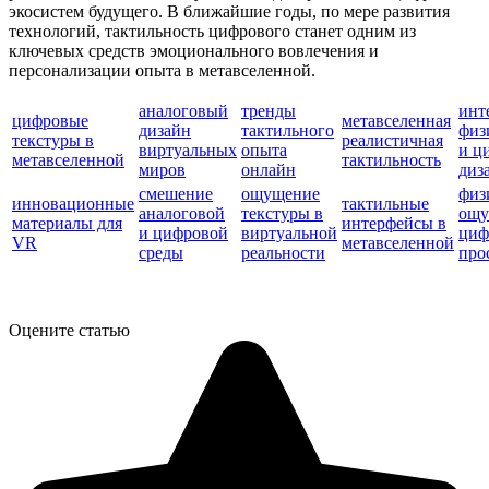
экосистем будущего. В ближайшие годы, по мере развития
технологий, тактильность цифрового станет одним из
ключевых средств эмоционального вовлечения и
персонализации опыта в метавселенной.
аналоговый
тренды
инт
цифровые
метавселенная
дизайн
тактильного
физ
текстуры в
реалистичная
виртуальных
опыта
и ц
метавселенной
тактильность
миров
онлайн
диз
смешение
ощущение
физ
инновационные
тактильные
аналоговой
текстуры в
ощу
материалы для
интерфейсы в
и цифровой
виртуальной
циф
VR
метавселенной
среды
реальности
про
Оцените статью