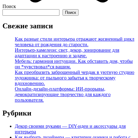
Поиск
Поиск
Свежие записи
Как разные стили интерьера отражают жизненный цикл
человека от рождения до старости.
Интерьер-хамелеон: свет, декор, зонирование для
адаптации к настроению и задаче.
Мебель: гармония интуиции. Как обставить дом, чтобы
он *чувствовал*ся вашим.
Как преобразить заброшенный чердак в уютную студию
художника: от пыльного забытья к творческому
вдохновению.
Онлайн-дизайн-платформы: ИИ-прорывы,
демократизирующие творчество для каждого
пользователя.
Рубрики
Декор своими руками — DIY-идеи и аксессуары для
интерьера
Как выбрать дизайнера — критерии оценки и работа с