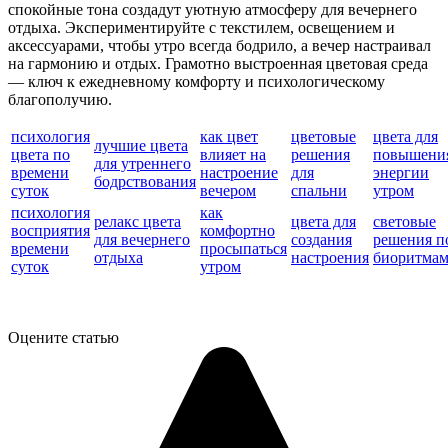
спокойные тона создадут уютную атмосферу для вечернего
отдыха. Экспериментируйте с текстилем, освещением и
аксессуарами, чтобы утро всегда бодрило, а вечер настраивал
на гармонию и отдых. Грамотно выстроенная цветовая среда
— ключ к ежедневному комфорту и психологическому
благополучию.
психология
как цвет
цветовые
цвета для
лучшие цвета
цвета по
влияет на
решения
повышени
для утреннего
времени
настроение
для
энергии
бодрствования
суток
вечером
спальни
утром
психология
как
релакс цвета
цвета для
световые
восприятия
комфортно
для вечернего
создания
решения п
времени
просыпаться
отдыха
настроения
биоритма
суток
утром
Оцените статью