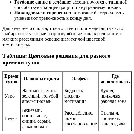
Глубокие синие и зелёные:
ассоциируются с тишиной,
способствуют концентрации и внутреннему покою.
Лавандовые и сиреневые:
помогают быстро уснуть,
уменьшают тревожность к концу дня.
Для вечернего спорта, тихого чтения или медитаций часто
выбираются матовые и приглушённые тона в сочетании с
мягким рассеянным освещением теплой цветовой
температуры.
Таблица: Цветовые решения для разного
времени суток
Время
Где
Основные цвета
Эффект
суток
использовать
Жёлтый, светло-
Бодрость,
Кухня,
Утро
зелёный, голубой,
энергия,
прихожая,
апельсиновый
мотивация
рабочая зона
Бежевый,
Расслабление,
Спальня,
пастельные,
Вечер
покой,
гостиная,
синий, серый,
восстановление
зона отдыха
лавандовый