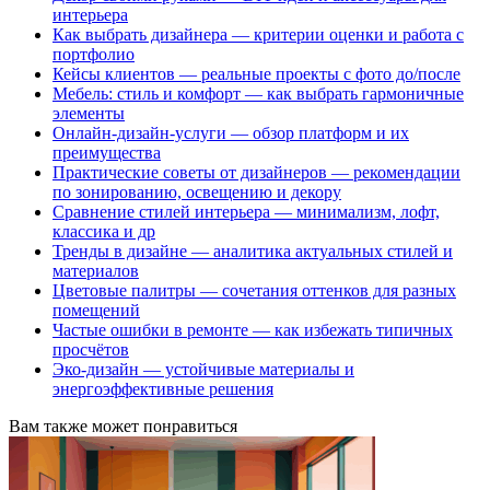
интерьера
Как выбрать дизайнера — критерии оценки и работа с
портфолио
Кейсы клиентов — реальные проекты с фото до/после
Мебель: стиль и комфорт — как выбрать гармоничные
элементы
Онлайн-дизайн-услуги — обзор платформ и их
преимущества
Практические советы от дизайнеров — рекомендации
по зонированию, освещению и декору
Сравнение стилей интерьера — минимализм, лофт,
классика и др
Тренды в дизайне — аналитика актуальных стилей и
материалов
Цветовые палитры — сочетания оттенков для разных
помещений
Частые ошибки в ремонте — как избежать типичных
просчётов
Эко-дизайн — устойчивые материалы и
энергоэффективные решения
Вам также может понравиться