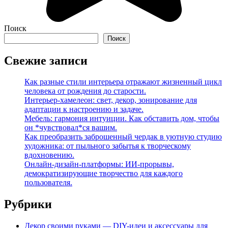
Поиск
Поиск
Свежие записи
Как разные стили интерьера отражают жизненный цикл
человека от рождения до старости.
Интерьер-хамелеон: свет, декор, зонирование для
адаптации к настроению и задаче.
Мебель: гармония интуиции. Как обставить дом, чтобы
он *чувствовал*ся вашим.
Как преобразить заброшенный чердак в уютную студию
художника: от пыльного забытья к творческому
вдохновению.
Онлайн-дизайн-платформы: ИИ-прорывы,
демократизирующие творчество для каждого
пользователя.
Рубрики
Декор своими руками — DIY-идеи и аксессуары для