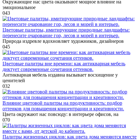
Окружающие нас цвета оказывают мощное влияние на
эмоциональное
0
43
Цветовые палитры, имитирующие природные ландшафты:
перенесите очарование гор, лесов и морей в интерьер.
Природа издревле вдохновляет художников, дизайнеров
0
45
Цветовые палитры вне времени: как антикварная мебель
диктует современные сочетания оттенков.
Антикварная мебель издавна вызывает восхищение у
ценителей
0
32
Влияние цветовой палитры на продуктивность: подбор
оттенков для повышения концентрации и креативности.
Цвета окружают нас повсюду: в интерьере офисов, на
0
70
Палитры жизненных циклов: как цвета дома меняются вместе