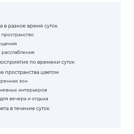
а в разное время суток
а пространство
ещения
 расслабление
восприятия по времени суток
е пространства цветом
тренних зон
дневных интерьеров
ля вечера и отдыха
та в течение суток