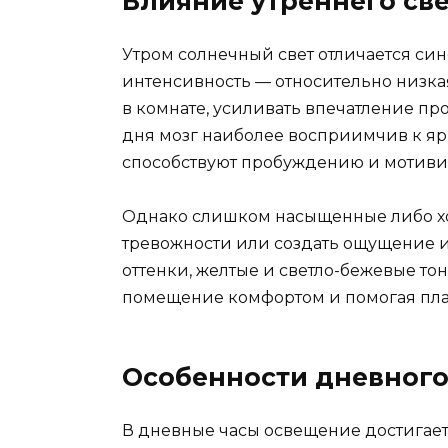
Влияние утреннего све
Утром солнечный свет отличается син
интенсивность — относительно низкая
в комнате, усиливать впечатление про
дня мозг наиболее восприимчив к яр
способствуют пробуждению и мотивир
Однако слишком насыщенные либо хол
тревожности или создать ощущение 
оттенки, желтые и светло-бежевые то
помещение комфортом и помогая пла
Особенности дневног
В дневные часы освещение достигает