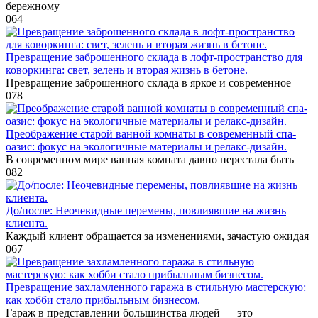
бережному
0
64
Превращение заброшенного склада в лофт-пространство для
коворкинга: свет, зелень и вторая жизнь в бетоне.
Превращение заброшенного склада в яркое и современное
0
78
Преображение старой ванной комнаты в современный спа-
оазис: фокус на экологичные материалы и релакс-дизайн.
В современном мире ванная комната давно перестала быть
0
82
До/после: Неочевидные перемены, повлиявшие на жизнь
клиента.
Каждый клиент обращается за изменениями, зачастую ожидая
0
67
Превращение захламленного гаража в стильную мастерскую:
как хобби стало прибыльным бизнесом.
Гараж в представлении большинства людей — это