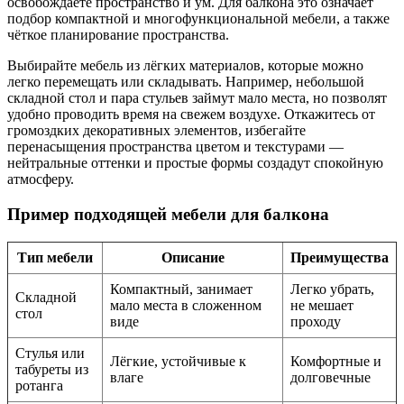
освобождаете пространство и ум. Для балкона это означает
подбор компактной и многофункциональной мебели, а также
чёткое планирование пространства.
Выбирайте мебель из лёгких материалов, которые можно
легко перемещать или складывать. Например, небольшой
складной стол и пара стульев займут мало места, но позволят
удобно проводить время на свежем воздухе. Откажитесь от
громоздких декоративных элементов, избегайте
перенасыщения пространства цветом и текстурами —
нейтральные оттенки и простые формы создадут спокойную
атмосферу.
Пример подходящей мебели для балкона
Тип мебели
Описание
Преимущества
Компактный, занимает
Легко убрать,
Складной
мало места в сложенном
не мешает
стол
виде
проходу
Стулья или
Лёгкие, устойчивые к
Комфортные и
табуреты из
влаге
долговечные
ротанга