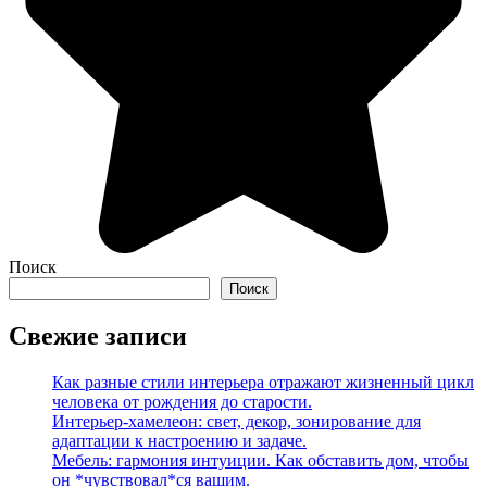
Поиск
Поиск
Свежие записи
Как разные стили интерьера отражают жизненный цикл
человека от рождения до старости.
Интерьер-хамелеон: свет, декор, зонирование для
адаптации к настроению и задаче.
Мебель: гармония интуиции. Как обставить дом, чтобы
он *чувствовал*ся вашим.