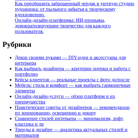
Как преобразить заброшенный чердак в уютную студию
художника: от пыльного забытья к творческому
вдохновению.
Онлайн-дизайн-платформы: ИИ-прорывы,
демократизирующие творчество для каждого
пользователя.
Рубрики
Декор своими руками — DIY-идеи и аксессуары для
интерьера
Как выбрать дизайнера — критерии оценки и работа с
портфолио
Кейсы клиентов — реальные проекты с фото до/после
Мебель: стиль и комфорт — как выбрать гармоничные
элементы
Онлайн-дизайн-услуги — обзор платформ и их
преимущества
Практические советы от дизайнеров — рекомендации
по зонированию, освещению и декору
Сравнение стилей интерьера — минимализм, лофт,
классика и др
Тренды в дизайне — аналитика актуальных стилей и
материалов