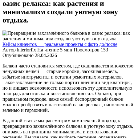
оазис релакса: как растения и
минимализм создали уютную зону
отдыха.
Кейсы клиентов — реальные проекты с фото до/после
Автор
interiorfix
На чтение
5 мин
Просмотров
153
Опубликовано
28.04.2026
Балкон часто становится местом, где скапливается множество
ненужных вещей — старые коробки, засохшая мебель,
забытые инструменты и остатки ремонтных материалов.
Такое захламление не только портит внешний вид квартиры,
но и лишает возможности использовать эту дополнительную
площадь для отдыха и восстановления сил. Однако, при
правильном подходе, даже самый беспорядочный балкон
можно преобразить в настоящий оазис релакса, наполненный
зеленью и гармонией.
В данной статье мы рассмотрим комплексный подход к
превращению захламлённого балкона в уютную зону отдыха,
опираясь на принципы минимализма и использование
растений. Вы узнаете, как выбрать растения, организовать