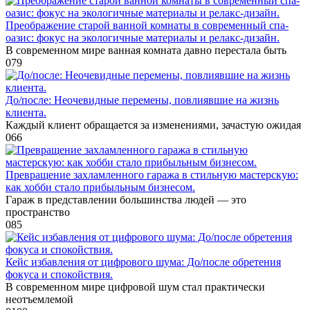
Преображение старой ванной комнаты в современный спа-
оазис: фокус на экологичные материалы и релакс-дизайн.
В современном мире ванная комната давно перестала быть
0
79
До/после: Неочевидные перемены, повлиявшие на жизнь
клиента.
Каждый клиент обращается за изменениями, зачастую ожидая
0
66
Превращение захламленного гаража в стильную мастерскую:
как хобби стало прибыльным бизнесом.
Гараж в представлении большинства людей — это
пространство
0
85
Кейс избавления от цифрового шума: До/после обретения
фокуса и спокойствия.
В современном мире цифровой шум стал практически
неотъемлемой