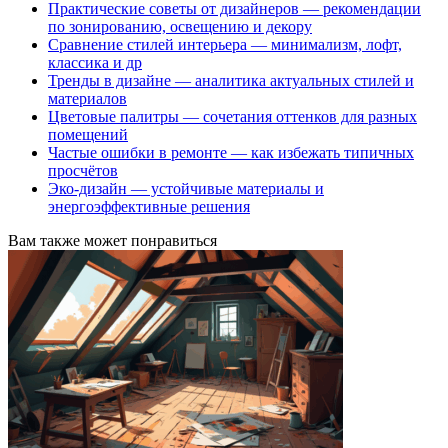
Практические советы от дизайнеров — рекомендации
по зонированию, освещению и декору
Сравнение стилей интерьера — минимализм, лофт,
классика и др
Тренды в дизайне — аналитика актуальных стилей и
материалов
Цветовые палитры — сочетания оттенков для разных
помещений
Частые ошибки в ремонте — как избежать типичных
просчётов
Эко-дизайн — устойчивые материалы и
энергоэффективные решения
Вам также может понравиться