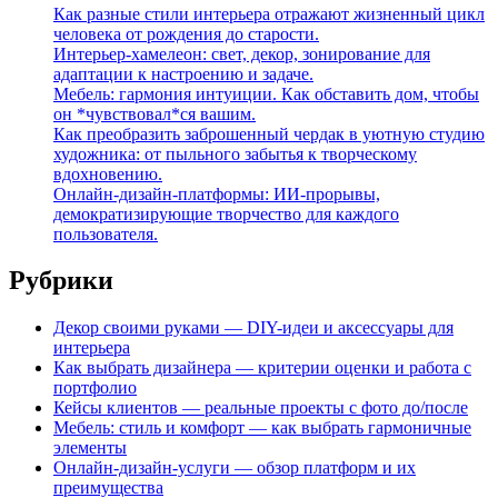
Как разные стили интерьера отражают жизненный цикл
человека от рождения до старости.
Интерьер-хамелеон: свет, декор, зонирование для
адаптации к настроению и задаче.
Мебель: гармония интуиции. Как обставить дом, чтобы
он *чувствовал*ся вашим.
Как преобразить заброшенный чердак в уютную студию
художника: от пыльного забытья к творческому
вдохновению.
Онлайн-дизайн-платформы: ИИ-прорывы,
демократизирующие творчество для каждого
пользователя.
Рубрики
Декор своими руками — DIY-идеи и аксессуары для
интерьера
Как выбрать дизайнера — критерии оценки и работа с
портфолио
Кейсы клиентов — реальные проекты с фото до/после
Мебель: стиль и комфорт — как выбрать гармоничные
элементы
Онлайн-дизайн-услуги — обзор платформ и их
преимущества