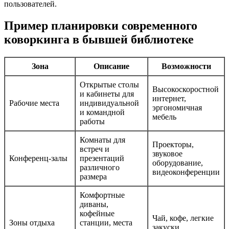
пользователей.
Пример планировки современного
коворкинга в бывшей библиотеке
Зона
Описание
Возможности
Открытые столы
Высокоскоростной
и кабинеты для
интернет,
Рабочие места
индивидуальной
эргономичная
и командной
мебель
работы
Комнаты для
Проекторы,
встреч и
звуковое
Конференц-залы
презентаций
оборудование,
различного
видеоконференции
размера
Комфортные
диваны,
кофейные
Чай, кофе, легкие
Зоны отдыха
станции, места
закуски