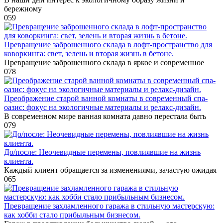
бережному
0
59
Превращение заброшенного склада в лофт-пространство для
коворкинга: свет, зелень и вторая жизнь в бетоне.
Превращение заброшенного склада в яркое и современное
0
78
Преображение старой ванной комнаты в современный спа-
оазис: фокус на экологичные материалы и релакс-дизайн.
В современном мире ванная комната давно перестала быть
0
79
До/после: Неочевидные перемены, повлиявшие на жизнь
клиента.
Каждый клиент обращается за изменениями, зачастую ожидая
0
65
Превращение захламленного гаража в стильную мастерскую:
как хобби стало прибыльным бизнесом.