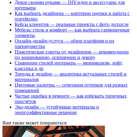
Декор своими руками — DIY-идеи и аксессуары для
интерьера
Как выбрать дизайнера — критерии оценки и работа с
портфолио
Кейсы клиентов — реальные проекты с фото до/после
Мебель: стиль и комфорт — как выбрать гармоничные
элементы
Онлайн-дизайн-услуги — обзор платформ и их
преимущества
Практические советы от дизайнеров — рекомендации
по зонированию, освещению и декору
Сравнение стилей интерьера — минимализм, лофт,
классика и др
Тренды в дизайне — аналитика актуальных стилей и
материалов
Цветовые палитры — сочетания оттенков для разных
помещений
Частые ошибки в ремонте — как избежать типичных
просчётов
Эко-дизайн — устойчивые материалы и
энергоэффективные решения
Вам также может понравиться