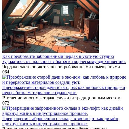
Как преобразить заброшенный чердак в уютную студию
художника: от пыльного забытья к творческому вдохновению.
Чердаки часто остаются невостребованными помещениями
0
64
Преображение старой дачи в эко-дом: как любовь к природе и
переработка материалов создали уют.
В течение многих лет дачи служили традиционным местом
0
72
Превращение заброшенного склада в эко-лофт: как дизайн
вдохнул жизнь в индустриальное прошлое.
В наши дни интерес к экологичному образу жизни и