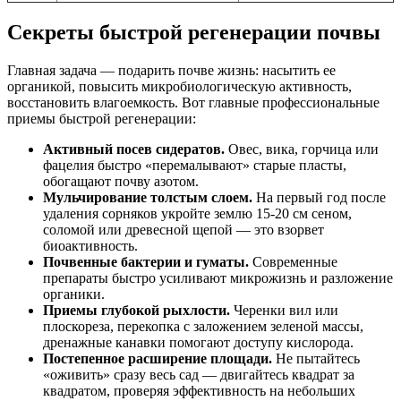
Секреты быстрой регенерации почвы
Главная задача — подарить почве жизнь: насытить ее
органикой, повысить микробиологическую активность,
восстановить влагоемкость. Вот главные профессиональные
приемы быстрой регенерации:
Активный посев сидератов.
Овес, вика, горчица или
фацелия быстро «перемалывают» старые пласты,
обогащают почву азотом.
Мульчирование толстым слоем.
На первый год после
удаления сорняков укройте землю 15-20 см сеном,
соломой или древесной щепой — это взорвет
биоактивность.
Почвенные бактерии и гуматы.
Современные
препараты быстро усиливают микрожизнь и разложение
органики.
Приемы глубокой рыхлости.
Черенки вил или
плоскореза, перекопка с заложением зеленой массы,
дренажные канавки помогают доступу кислорода.
Постепенное расширение площади.
Не пытайтесь
«оживить» сразу весь сад — двигайтесь квадрат за
квадратом, проверяя эффективность на небольших