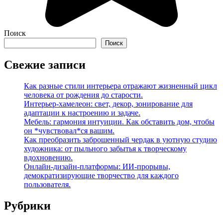
Поиск
Поиск
Свежие записи
Как разные стили интерьера отражают жизненный цикл
человека от рождения до старости.
Интерьер-хамелеон: свет, декор, зонирование для
адаптации к настроению и задаче.
Мебель: гармония интуиции. Как обставить дом, чтобы
он *чувствовал*ся вашим.
Как преобразить заброшенный чердак в уютную студию
художника: от пыльного забытья к творческому
вдохновению.
Онлайн-дизайн-платформы: ИИ-прорывы,
демократизирующие творчество для каждого
пользователя.
Рубрики