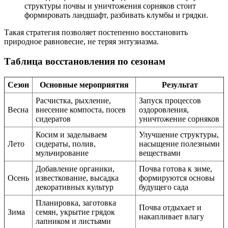
структуры почвы и уничтожения сорняков стоит
формировать ландшафт, разбивать клумбы и грядки.
Такая стратегия позволяет постепенно восстановить
природное равновесие, не теряя энтузиазма.
Таблица восстановления по сезонам
Сезон
Основные мероприятия
Результат
Расчистка, рыхление,
Запуск процессов
Весна
внесение компоста, посев
оздоровления,
сидератов
уничтожение сорняков
Косим и заделываем
Улучшение структуры,
Лето
сидераты, полив,
насыщение полезными
мульчирование
веществами
Добавление органики,
Почва готова к зиме,
Осень
известкование, высадка
формируются основы
декоративных культур
будущего сада
Планировка, заготовка
Почва отдыхает и
Зима
семян, укрытие грядок
накапливает влагу
лапником и листьями