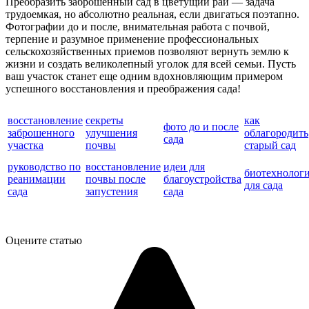
Преобразить заброшенный сад в цветущий рай — задача
трудоемкая, но абсолютно реальная, если двигаться поэтапно.
Фотографии до и после, внимательная работа с почвой,
терпение и разумное применение профессиональных
сельскохозяйственных приемов позволяют вернуть землю к
жизни и создать великолепный уголок для всей семьи. Пусть
ваш участок станет еще одним вдохновляющим примером
успешного восстановления и преображения сада!
восстановление
секреты
как
фото до и после
заброшенного
улучшения
облагородить
сада
участка
почвы
старый сад
руководство по
восстановление
идеи для
биотехнолог
реанимации
почвы после
благоустройства
для сада
сада
запустения
сада
Оцените статью