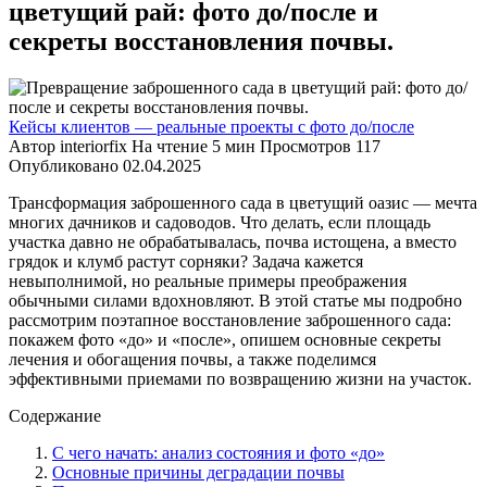
цветущий рай: фото до/после и
секреты восстановления почвы.
Кейсы клиентов — реальные проекты с фото до/после
Автор
interiorfix
На чтение
5 мин
Просмотров
117
Опубликовано
02.04.2025
Трансформация заброшенного сада в цветущий оазис — мечта
многих дачников и садоводов. Что делать, если площадь
участка давно не обрабатывалась, почва истощена, а вместо
грядок и клумб растут сорняки? Задача кажется
невыполнимой, но реальные примеры преображения
обычными силами вдохновляют. В этой статье мы подробно
рассмотрим поэтапное восстановление заброшенного сада:
покажем фото «до» и «после», опишем основные секреты
лечения и обогащения почвы, а также поделимся
эффективными приемами по возвращению жизни на участок.
Содержание
С чего начать: анализ состояния и фото «до»
Основные причины деградации почвы