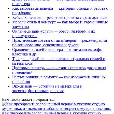
интерьера
Как выбрать дизайнера — критерии оценки и работа с
портфолио
Кейсы клиентов — реальные проекты с фото до/после
Мебель: стиль и комфорт — как выбрать гармоничные
элементы
Онлайн-дизайн-услуги — обзор платформ и их
преимущества
Практические советы от дизайнеров — рекомендации
по зонированию, освещению и декору
Сравнение стилей интерьера — минимализм, лофт,
классика и др
Тренды в дизайне — аналитика актуальных стилей и
материалов
Цветовые палитры — сочетания оттенков для разных
помещений
Частые ошибки в ремонте — как избежать типичных
просчётов
Эко-дизайн — устойчивые материалы и
энергоэффективные решения
Вам также может понравиться
Как преобразить заброшенный чердак в уютную студию