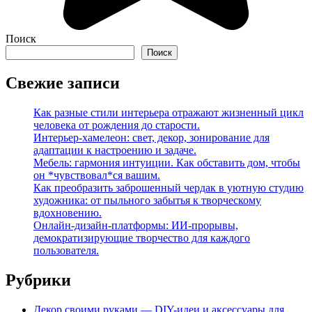
Поиск
Поиск
Свежие записи
Как разные стили интерьера отражают жизненный цикл
человека от рождения до старости.
Интерьер-хамелеон: свет, декор, зонирование для
адаптации к настроению и задаче.
Мебель: гармония интуиции. Как обставить дом, чтобы
он *чувствовал*ся вашим.
Как преобразить заброшенный чердак в уютную студию
художника: от пыльного забытья к творческому
вдохновению.
Онлайн-дизайн-платформы: ИИ-прорывы,
демократизирующие творчество для каждого
пользователя.
Рубрики
Декор своими руками — DIY-идеи и аксессуары для