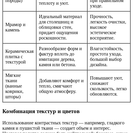
породы)
при правильном
теплоту и уют.
уходе.
Идеальный материал
Прочность,
для столешниц и
легкость очистки,
Мрамор и
облицовки стен,
высокое
камень
придает ощущения
эстетическое
роскошности.
восприятие.
Разнообразие форм и
Влагостойкость,
Керамическая
фактур вплоть до
простота ухода,
плитка с
имитации дерева,
большой выбор
текстурой
камня или бетона.
дизайна.
Мягкие
Повышают уют,
ткани
Добавляют комфорт и
снижают
(ванные
тепло, смягчают
скользкость, легко
коврики,
общую атмосферу.
обновляются.
шторы)
Комбинация текстур и цветов
Использование контрастных текстур — например, гладкого
камня и пушистой ткани — создает объем и интерес.