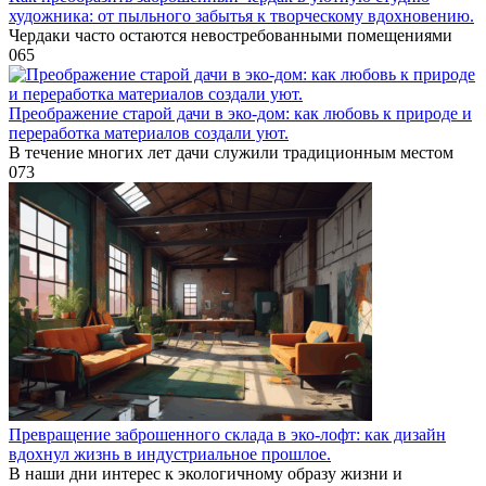
художника: от пыльного забытья к творческому вдохновению.
Чердаки часто остаются невостребованными помещениями
0
65
Преображение старой дачи в эко-дом: как любовь к природе и
переработка материалов создали уют.
В течение многих лет дачи служили традиционным местом
0
73
Превращение заброшенного склада в эко-лофт: как дизайн
вдохнул жизнь в индустриальное прошлое.
В наши дни интерес к экологичному образу жизни и