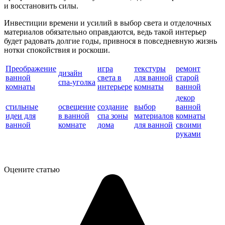
и восстановить силы.
Инвестиции времени и усилий в выбор света и отделочных
материалов обязательно оправдаются, ведь такой интерьер
будет радовать долгие годы, привнося в повседневную жизнь
нотки спокойствия и роскоши.
Преображение
игра
текстуры
ремонт
дизайн
ванной
света в
для ванной
старой
спа-уголка
комнаты
интерьере
комнаты
ванной
декор
стильные
освещение
создание
выбор
ванной
идеи для
в ванной
спа зоны
материалов
комнаты
ванной
комнате
дома
для ванной
своими
руками
Оцените статью