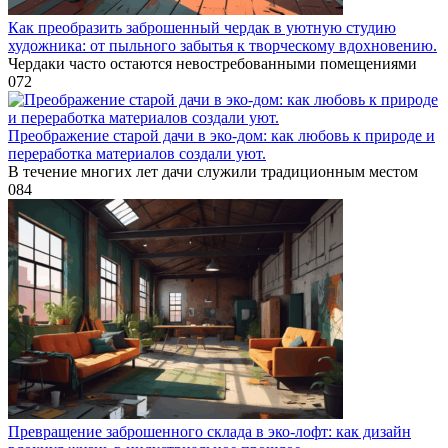
Как преобразить заброшенный чердак в уютную студию
художника: от пыльного забытья к творческому вдохновению.
Чердаки часто остаются невостребованными помещениями
0
72
Преображение старой дачи в эко-дом: как любовь к природе и
переработка материалов создали уют.
В течение многих лет дачи служили традиционным местом
0
84
Превращение заброшенного склада в эко-лофт: как дизайн