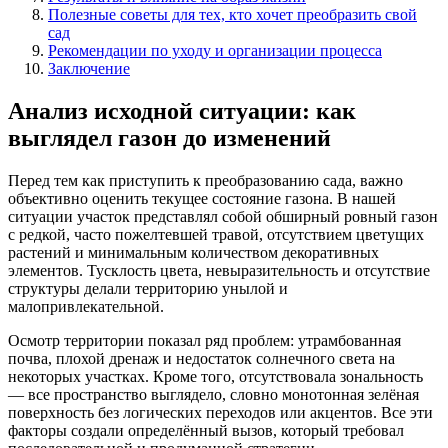
Полезные советы для тех, кто хочет преобразить свой
сад
Рекомендации по уходу и организации процесса
Заключение
Анализ исходной ситуации: как
выглядел газон до изменений
Перед тем как приступить к преобразованию сада, важно
объективно оценить текущее состояние газона. В нашей
ситуации участок представлял собой обширный ровный газон
с редкой, часто пожелтевшей травой, отсутствием цветущих
растений и минимальным количеством декоративных
элементов. Тусклость цвета, невыразительность и отсутствие
структуры делали территорию унылой и
малопривлекательной.
Осмотр территории показал ряд проблем: утрамбованная
почва, плохой дренаж и недостаток солнечного света на
некоторых участках. Кроме того, отсутствовала зональность
— все пространство выглядело, словно монотонная зелёная
поверхность без логических переходов или акцентов. Все эти
факторы создали определённый вызов, который требовал