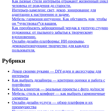
Как разные стили интерьера отражают жизненный цикл
человека от рождения до старости.
Интерьер-хамелеон: свет, декор, зонирование для
адаптации к настроению и задаче.
Мебель: гармония интуиции. Как обставить дом, чтобы
он *чувствовал*ся вашим.
Как преобразить заброшенный чердак в уютную студию
художника: от пыльного забытья к творческому
вдохновению.
Онлайн-дизайн-платформы: ИИ-прорывы,
демократизирующие творчество для каждого
пользователя.
Рубрики
Декор своими руками — DIY-идеи и аксессуары для
интерьера
Как выбрать дизайнера — критерии оценки и работа с
портфолио
Кейсы клиентов — реальные проекты с фото до/после
Мебель: стиль и комфорт — как выбрать гармоничные
элементы
Онлайн-дизайн-услуги — обзор платформ и их
преимущества