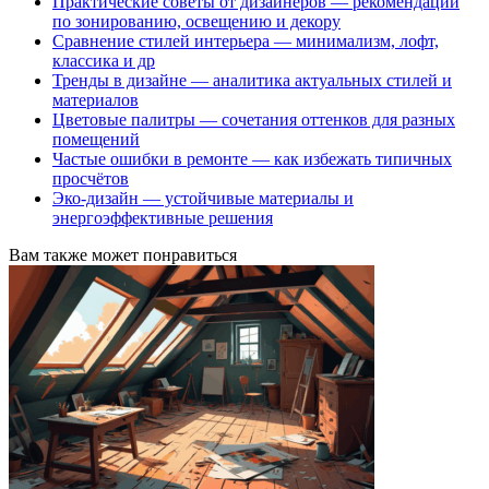
Практические советы от дизайнеров — рекомендации
по зонированию, освещению и декору
Сравнение стилей интерьера — минимализм, лофт,
классика и др
Тренды в дизайне — аналитика актуальных стилей и
материалов
Цветовые палитры — сочетания оттенков для разных
помещений
Частые ошибки в ремонте — как избежать типичных
просчётов
Эко-дизайн — устойчивые материалы и
энергоэффективные решения
Вам также может понравиться