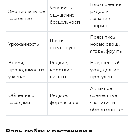
Вдохновение,
Усталость,
Эмоциональное
радость,
ощущение
состояние
желание
бесцельности
творить
Появились
Почти
Урожайность
новые овощи,
отсутствует
ягоды, фрукты
Время,
Редкие,
Ежедневный
проводимое на
короткие
уход, долгие
участке
визиты
прогулки
Активное,
Общение с
Редкое,
совместные
соседями
формальное
чаепития и
обмен опытом
Роль любви к растениям в