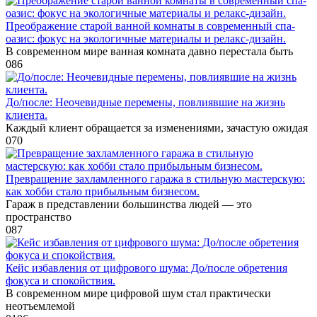
Преображение старой ванной комнаты в современный спа-
оазис: фокус на экологичные материалы и релакс-дизайн.
В современном мире ванная комната давно перестала быть
0
86
До/после: Неочевидные перемены, повлиявшие на жизнь
клиента.
Каждый клиент обращается за изменениями, зачастую ожидая
0
70
Превращение захламленного гаража в стильную мастерскую:
как хобби стало прибыльным бизнесом.
Гараж в представлении большинства людей — это
пространство
0
87
Кейс избавления от цифрового шума: До/после обретения
фокуса и спокойствия.
В современном мире цифровой шум стал практически
неотъемлемой