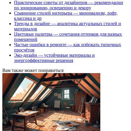
Практические советы от дизайнеров — рекомендации
по зонированию, освещению и декору
Сравнение стилей интерьера — минимализм, лофт,
классика и др
Тренды в дизайне — аналитика актуальных стилей и
материалов
Цветовые палитры — сочетания оттенков для разных
помещений
Частые ошибки в ремонте — как избежать типичных
просчётов
Эко-дизайн — устойчивые материалы и
энергоэффективные решения
Вам также может понравиться