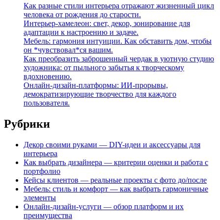
Как разные стили интерьера отражают жизненный цикл
человека от рождения до старости.
Интерьер-хамелеон: свет, декор, зонирование для
адаптации к настроению и задаче.
Мебель: гармония интуиции. Как обставить дом, чтобы
он *чувствовал*ся вашим.
Как преобразить заброшенный чердак в уютную студию
художника: от пыльного забытья к творческому
вдохновению.
Онлайн-дизайн-платформы: ИИ-прорывы,
демократизирующие творчество для каждого
пользователя.
Рубрики
Декор своими руками — DIY-идеи и аксессуары для
интерьера
Как выбрать дизайнера — критерии оценки и работа с
портфолио
Кейсы клиентов — реальные проекты с фото до/после
Мебель: стиль и комфорт — как выбрать гармоничные
элементы
Онлайн-дизайн-услуги — обзор платформ и их
преимущества