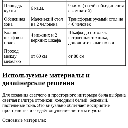
Площадь
9 кв.м. (за счёт объединения
6 кв.м.
кухни
с комнатой)
Обеденная
Маленький стол
Трансформируемый стол на
зона
на 2 человека
4-6 человек
Кол-во
Шкафы до потолка,
4 нижних и 2
шкафов и
встроенная техника,
верхних шкафа
полок
дополнительные полки
Проход
между
от 60 см
от 80 см
мебелью
Используемые материалы и
дизайнерские решения
Для создания светлого и просторного интерьера была выбрана
светлая палитра оттенков: холодный белый, бежевый,
пастельные тона. Это визуально облегчает восприятие
пространства и создаёт ощущение чистоты и уюта.
Основные материалы: