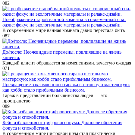
0
82
Преображение старой ванной комнаты в современный спа-
оазис: фокус на экологичные материалы и релакс-дизайн.
В современном мире ванная комната давно перестала быть
0
87
До/после: Неочевидные перемены, повлиявшие на жизнь
клиента.
Каждый клиент обращается за изменениями, зачастую ожидая
0
71
Превращение захламленного гаража в стильную мастерскую:
как хобби стало прибыльным бизнесом.
Гараж в представлении большинства людей — это
пространство
0
89
Кейс избавления от цифрового шума: До/после обретения
фокуса и спокойствия.
В современном мире цифровой шум стал практически