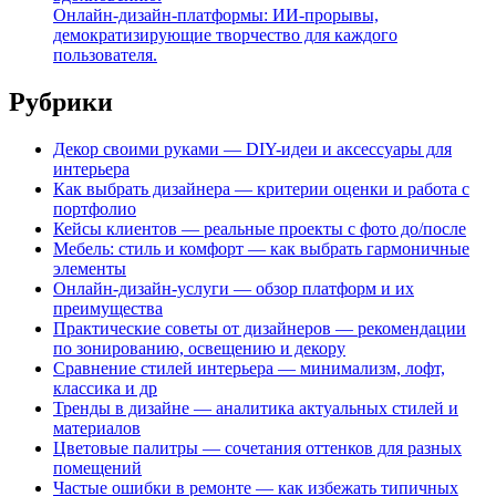
Онлайн-дизайн-платформы: ИИ-прорывы,
демократизирующие творчество для каждого
пользователя.
Рубрики
Декор своими руками — DIY-идеи и аксессуары для
интерьера
Как выбрать дизайнера — критерии оценки и работа с
портфолио
Кейсы клиентов — реальные проекты с фото до/после
Мебель: стиль и комфорт — как выбрать гармоничные
элементы
Онлайн-дизайн-услуги — обзор платформ и их
преимущества
Практические советы от дизайнеров — рекомендации
по зонированию, освещению и декору
Сравнение стилей интерьера — минимализм, лофт,
классика и др
Тренды в дизайне — аналитика актуальных стилей и
материалов
Цветовые палитры — сочетания оттенков для разных
помещений
Частые ошибки в ремонте — как избежать типичных