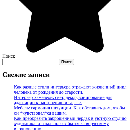
Поиск
Поиск
Свежие записи
Как разные стили интерьера отражают жизненный цикл
человека от рождения до старости.
Интерьер-хамелеон: свет, декор, зонирование для
адаптации к настроению и задаче.
Мебель: гармония интуиции. Как обставить дом, чтобы
он *чувствовал*ся вашим.
Как преобразить заброшенный чердак в уютную студию
художника: от пыльного забытья к творческому
вдохновению.