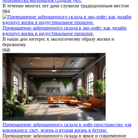
переработка материалов создали уют.
В течение многих лет дачи служили традиционным местом
0
84
Превращение заброшенного склада в эко-лофт: как дизайн
вдохнул жизнь в индустриальное прошлое.
В наши дни интерес к экологичному образу жизни и
бережному
0
68
Превращение заброшенного склада в лофт-пространство для
коворкинга: свет, зелень и вторая жизнь в бетоне.
Превращение заброшенного склада в яркое и современное