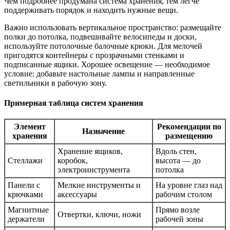
Чем подробнее продумана система хранения, тем легче
поддерживать порядок и находить нужные вещи.
Важно использовать вертикальное пространство: размещайте
полки до потолка, подвешивайте велосипеды и доски,
используйте потолочные балочные крюки. Для мелочей
пригодятся контейнеры с прозрачными стенками и
подписанные ящики. Хорошее освещение — необходимое
условие: добавьте настольные лампы и направленные
светильники в рабочую зону.
Примерная таблица систем хранения
Элемент
Рекомендации по
Назначение
хранения
размещению
Хранение ящиков,
Вдоль стен,
Стеллажи
коробок,
высота — до
электроинструмента
потолка
Панели с
Мелкие инструменты и
На уровне глаз над
крючками
аксессуары
рабочим столом
Магнитные
Прямо возле
Отвертки, ключи, ножи
держатели
рабочей зоны