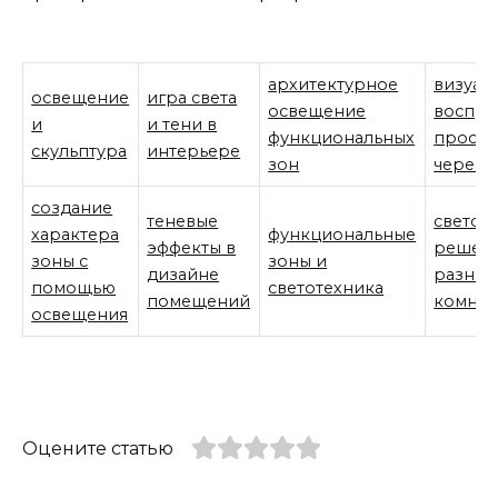
архитектурное
визуал
освещение
игра света
освещение
воспри
и
и тени в
функциональных
простр
скульптура
интерьере
зон
через с
создание
теневые
светов
характера
функциональные
эффекты в
решени
зоны с
зоны и
дизайне
разных
помощью
светотехника
помещений
комнат
освещения
Оцените статью