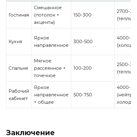
Смешанное
2700-35
Гостиная
(потолок +
150-300
(тёплый)
акценты)
Яркое
4000-50
Кухня
300-500
направленное
(холодн
Мягкое
2500-30
Спальня
рассеянное +
100-200
(тёплый)
точечное
Яркое
4000-50
Рабочий
направленное
500-750
(нейтра
кабинет
+ общее
холодны
Заключение