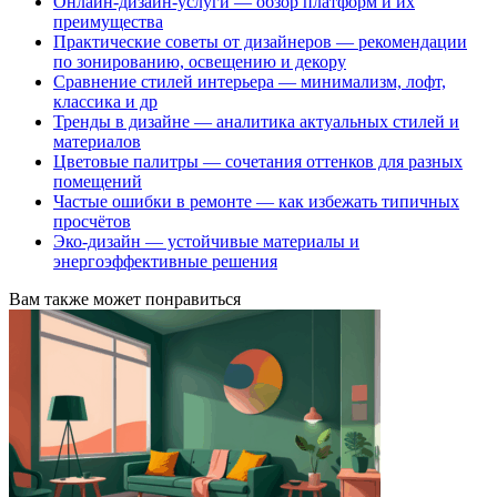
Онлайн-дизайн-услуги — обзор платформ и их
преимущества
Практические советы от дизайнеров — рекомендации
по зонированию, освещению и декору
Сравнение стилей интерьера — минимализм, лофт,
классика и др
Тренды в дизайне — аналитика актуальных стилей и
материалов
Цветовые палитры — сочетания оттенков для разных
помещений
Частые ошибки в ремонте — как избежать типичных
просчётов
Эко-дизайн — устойчивые материалы и
энергоэффективные решения
Вам также может понравиться