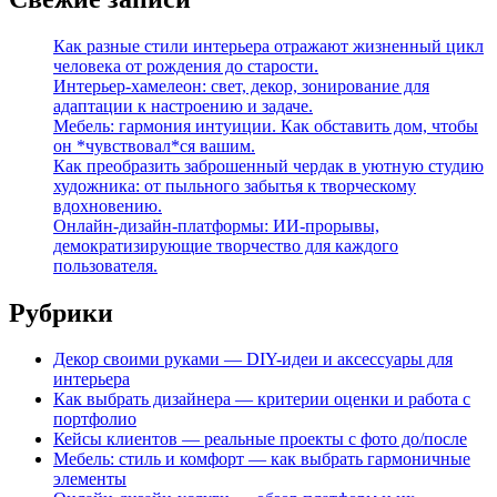
Как разные стили интерьера отражают жизненный цикл
человека от рождения до старости.
Интерьер-хамелеон: свет, декор, зонирование для
адаптации к настроению и задаче.
Мебель: гармония интуиции. Как обставить дом, чтобы
он *чувствовал*ся вашим.
Как преобразить заброшенный чердак в уютную студию
художника: от пыльного забытья к творческому
вдохновению.
Онлайн-дизайн-платформы: ИИ-прорывы,
демократизирующие творчество для каждого
пользователя.
Рубрики
Декор своими руками — DIY-идеи и аксессуары для
интерьера
Как выбрать дизайнера — критерии оценки и работа с
портфолио
Кейсы клиентов — реальные проекты с фото до/после
Мебель: стиль и комфорт — как выбрать гармоничные
элементы