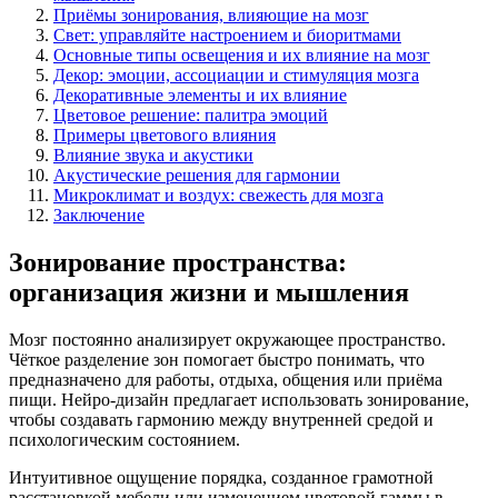
Приёмы зонирования, влияющие на мозг
Свет: управляйте настроением и биоритмами
Основные типы освещения и их влияние на мозг
Декор: эмоции, ассоциации и стимуляция мозга
Декоративные элементы и их влияние
Цветовое решение: палитра эмоций
Примеры цветового влияния
Влияние звука и акустики
Акустические решения для гармонии
Микроклимат и воздух: свежесть для мозга
Заключение
Зонирование пространства:
организация жизни и мышления
Мозг постоянно анализирует окружающее пространство.
Чёткое разделение зон помогает быстро понимать, что
предназначено для работы, отдыха, общения или приёма
пищи. Нейро-дизайн предлагает использовать зонирование,
чтобы создавать гармонию между внутренней средой и
психологическим состоянием.
Интуитивное ощущение порядка, созданное грамотной
расстановкой мебели или изменением цветовой гаммы в