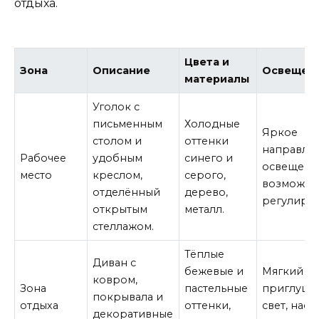
отдыха.
Цвета и
Зона
Описание
Освещен
материалы
Уголок с
письменным
Холодные
Яркое
столом и
оттенки
направле
Рабочее
удобным
синего и
освещени
место
креслом,
серого,
возможно
отделённый
дерево,
регулиров
открытым
металл.
стеллажом.
Тёплые
Диван с
бежевые и
Мягкий
ковром,
Зона
пастельные
приглушё
покрывала и
отдыха
оттенки,
свет, нас
декоративные