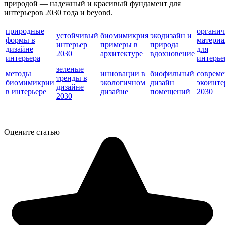
природой — надежный и красивый фундамент для
интерьеров 2030 года и beyond.
природные
органич
устойчивый
биомимикрия
экодизайн и
формы в
матери
интерьер
примеры в
природа
дизайне
для
2030
архитектуре
вдохновение
интерьера
интерье
зеленые
методы
инновации в
биофильный
соврем
тренды в
биомимикрии
экологичном
дизайн
экоинте
дизайне
в интерьере
дизайне
помещений
2030
2030
Оцените статью