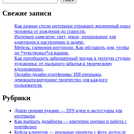
Поиск
Свежие записи
Как разные стили интерьера отражают жизненный цикл
человека от рождения до старости.
Интерьер-хамелеон: свет, декор, зонирование для
адаптации к настроению и задаче.
Мебель: гармония интуиции. Как обставить дом, чтобы
он *чувствовал*ся вашим.
Как преобразить заброшенный чердак в уютную студию
художника: от пыльного забытья к творческому
вдохновению.
Онлайн-дизайн-платформы: ИИ-прорывы,
демократизирующие творчество для каждого
пользователя.
Рубрики
Декор своими руками — DIY-идеи и аксессуары для
интерьера
Как выбрать дизайнера — критерии оценки и работа с
портфолио
Кейсы клиентов — реальные проекты с фото до/после