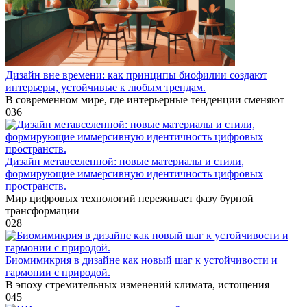
Дизайн вне времени: как принципы биофилии создают
интерьеры, устойчивые к любым трендам.
В современном мире, где интерьерные тенденции сменяют
0
36
Дизайн метавселенной: новые материалы и стили,
формирующие иммерсивную идентичность цифровых
пространств.
Мир цифровых технологий переживает фазу бурной
трансформации
0
28
Биомимикрия в дизайне как новый шаг к устойчивости и
гармонии с природой.
В эпоху стремительных изменений климата, истощения
0
45