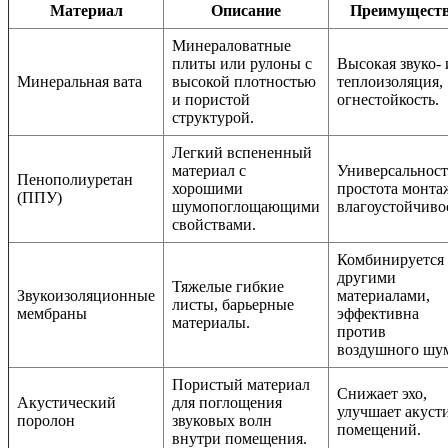
Материал
Описание
Преимущест
Минераловатные
плиты или рулоны с
Высокая звуко- 
Минеральная вата
высокой плотностью
теплоизоляция,
и пористой
огнестойкость.
структурой.
Легкий вспененный
материал с
Универсальност
Пенополиуретан
хорошими
простота монта
(ППУ)
шумопоглощающими
влагоустойчиво
свойствами.
Комбинируется 
другими
Тяжелые гибкие
Звукоизоляционные
материалами,
листы, барьерные
мембраны
эффективна
материалы.
против
воздушного шу
Пористый материал
Снижает эхо,
Акустический
для поглощения
улучшает акуст
поролон
звуковых волн
помещений.
внутри помещения.