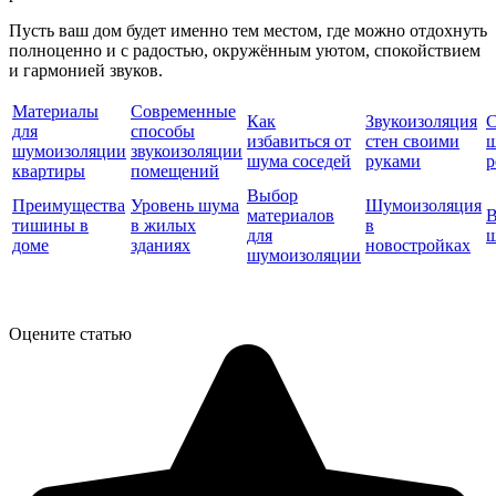
Пусть ваш дом будет именно тем местом, где можно отдохнуть
полноценно и с радостью, окружённым уютом, спокойствием
и гармонией звуков.
Материалы
Современные
Как
Звукоизоляция
С
для
способы
избавиться от
стен своими
ш
шумоизоляции
звукоизоляции
шума соседей
руками
р
квартиры
помещений
Выбор
Преимущества
Уровень шума
Шумоизоляция
материалов
В
тишины в
в жилых
в
для
ш
доме
зданиях
новостройках
шумоизоляции
Оцените статью