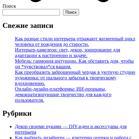
Поиск
Поиск
Свежие записи
Как разные стили интерьера отражают жизненный цикл
человека от рождения до старости.
Интерьер-хамелеон: свет, декор, зонирование для
адаптации к настроению и задаче.
Мебель: гармония интуиции. Как обставить дом, чтобы
он *чувствовал*ся вашим.
Как преобразить заброшенный чердак в уютную студию
художника: от пыльного забытья к творческому
вдохновению.
Онлайн-дизайн-платформы: ИИ-прорывы,
демократизирующие творчество для каждого
пользователя.
Рубрики
Декор своими руками — DIY-идеи и аксессуары для
интерьера
Как выбрать дизайнера — критерии оценки и работа с